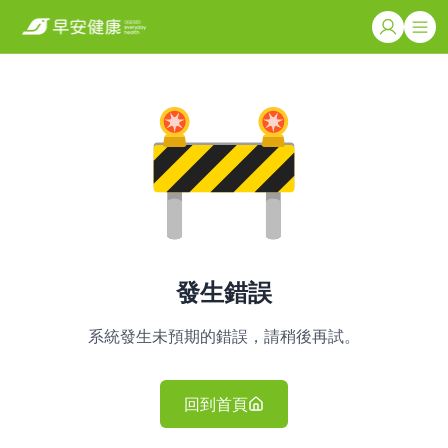
發生錯誤
系統發生未預期的錯誤，請稍後再試。
回到首頁