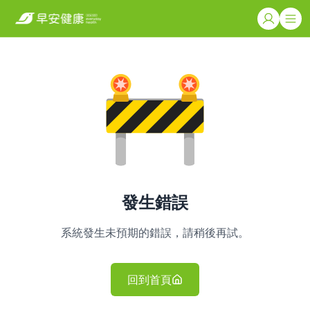
發生錯誤
系統發生未預期的錯誤，請稍後再試。
回到首頁