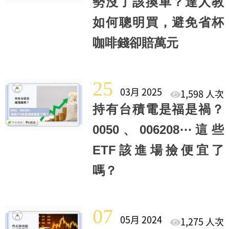
勢沒了該換車？達人教
如何聰明買，避免省杯
咖啡錢卻賠萬元
25
03月 2025
1,598 人次
持有台積電是福是禍？
0050、006208⋯這些
ETF該進場撿便宜了
嗎？
07
05月 2024
1,275 人次