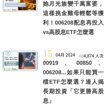
她月光族變千萬富婆，
這樣挑金雞母輕鬆等獲
利！006208配息再投入
vs高股息ETF怎麼選
15
04月 2024
4,874 人次
00919、00850、
006208...如果只能買一
檔ETF怎麼選？達人揭
長期投資「它更勝高股
息」