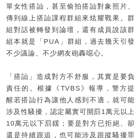
單女性搭訕，甚至偷拍搭訕對象照片、
傳到線上搭訕課程群組來炫耀戰果。群
組對話被轉發到論壇，還有成員說該群
組本就是「PUA」群組，過去幾天引發
不少議論、不少網友砲轟噁心。
「搭訕」造成對方不舒服，其實是要負
責任的。根據《TVBS》報導，警方提
醒若搭訕行為讓他人感到不適，就可能
涉及性騷擾，認定屬實可開罰1萬元以上
10萬元以下罰鍰；要是對方已拒絕、卻
還是持續跟追，也可能涉及跟蹤騷擾罪