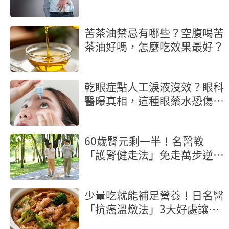
元氣
苦茶油禁忌有哪些？空腹喝苦
茶油好嗎，怎麼吃效果最好？
乾眼症點人工淚液沒效？眼科
醫曝真相，這種眼藥水恐傷角
膜
60歲腎元剩一半！名醫教
「護腎健走法」免走萬步逆轉
腎功能
少量吃就能補足營養！日名醫
「抗癌溫燉法」3大好處讓癌
細胞也怕你