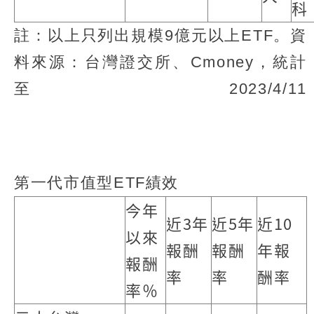
科
註：以上只列出規模9億元以上ETF。資
料來源：台灣證交所、Cmoney，統計
至2023/4/11
第一代市值型ETF績效
今年
近3年
近5年
近10
以來
報酬
報酬
年報
報酬
率
率
酬率
率％