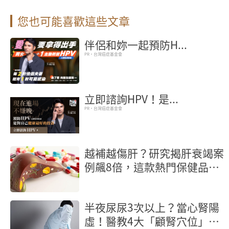
您也可能喜歡這些文章
伴侶和妳一起預防H...
PR・台灣癌症基金會
立即諮詢HPV！是...
PR・台灣癌症基金會
越補越傷肝？研究揭肝衰竭案
例飆8倍，這款熱門保健品吃
錯恐換肝
半夜尿尿3次以上？當心腎陽
虛！醫教4大「顧腎穴位」救