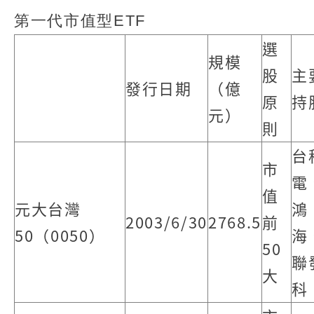
第一代市值型ETF
選
規模
股
主
發行日期
（億
原
持
元）
則
台
市
電
值
元大台灣
鴻
2003/6/30
2768.5
前
50（0050）
海
50
聯
大
科