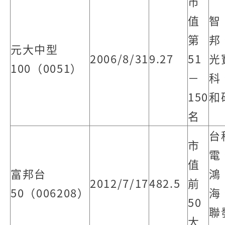
市
值
智
第
邦
元大中型
2006/8/31
9.27
51
光
100（0051）
－
科
150
和
名
台
市
電
值
富邦台
鴻
2012/7/17
482.5
前
50（006208）
海
50
聯
大