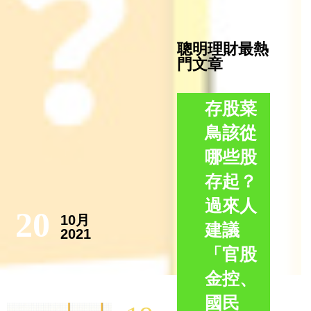
聰明理財最熱
門文章
存股菜
鳥該從
哪些股
存起？
過來人
20
10月
建議
2021
「官股
金控、
國民