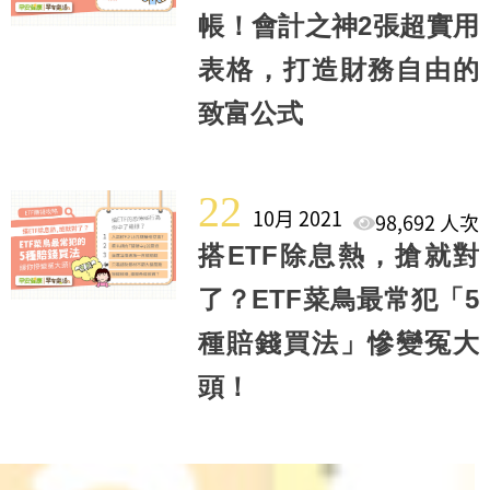
帳！會計之神2張超實用
表格，打造財務自由的
致富公式
22
10月 2021
98,692 人次
搭ETF除息熱，搶就對
了？ETF菜鳥最常犯「5
種賠錢買法」慘變冤大
頭！