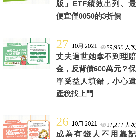
版」ETF績效出列、最
便宜僅0050的3折價
27
10月 2021
89,955 人次
丈夫過世她拿不到理賠
金，反背債600萬元？保
單受益人填錯，小心遺
產稅找上門
26
10月 2021
17,277 人次
成為有錢人不用靠記