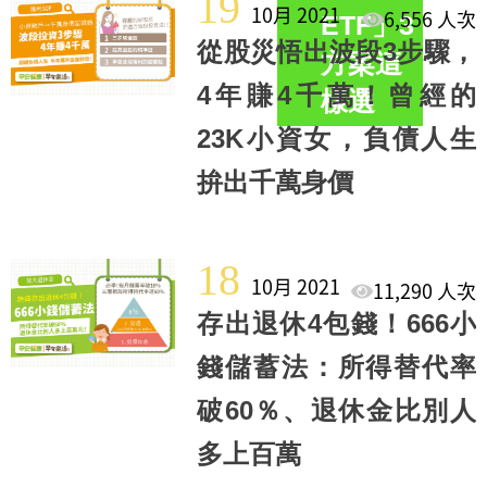
19
10月 2021
6,556 人次
ETF」3
從股災悟出波段3步驟，
方案這
4年賺4千萬！曾經的
樣選
23K小資女，負債人生
拚出千萬身價
18
10月 2021
11,290 人次
存出退休4包錢！666小
錢儲蓄法：所得替代率
破60％、退休金比別人
多上百萬