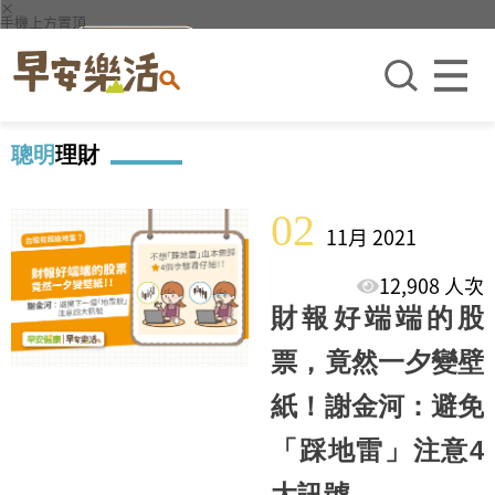
×
手機上方置頂
聰明
理財
02
11月 2021
12,908 人次
財報好端端的股
票，竟然一夕變壁
紙！謝金河：避免
「踩地雷」注意4
大訊號