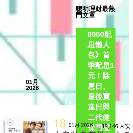
聰明理財最熱
門文章
0050配
息懶人
包》首
季配息1
元！除
19
01月
息日、
2026
最後買
進日與
二代健
18
01月 2026
19,146 人次
保門檻