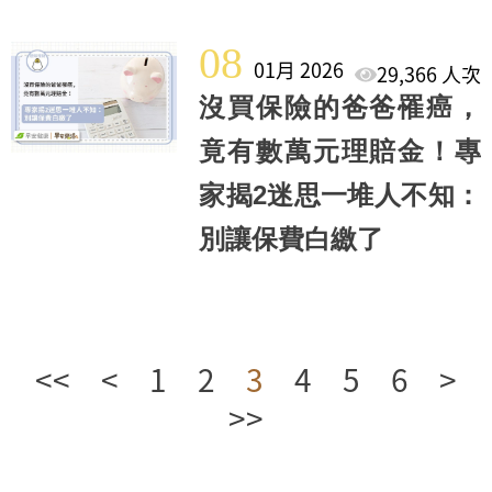
08
01月 2026
29,366 人次
沒買保險的爸爸罹癌，
竟有數萬元理賠金！專
家揭2迷思一堆人不知：
別讓保費白繳了
<<
<
1
2
3
4
5
6
>
>>