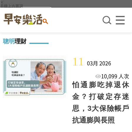
×
手機上方置頂
聰明
理財
11
03月 2026
10,099 人次
怕通膨吃掉退休
金？打破定存迷
思，3大保險帳戶
抗通膨與長照