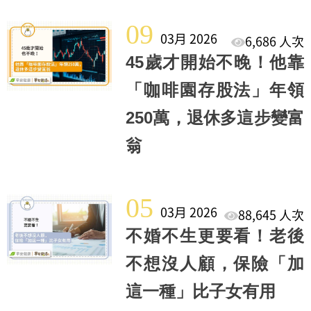
09
03月 2026
6,686 人次
45歲才開始不晚！他靠
「咖啡園存股法」年領
250萬，退休多這步變富
翁
05
03月 2026
88,645 人次
不婚不生更要看！老後
不想沒人顧，保險「加
這一種」比子女有用