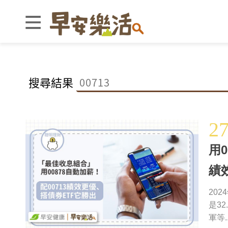
搜尋結果
2
用
績
20
是3
軍等..