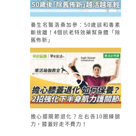
養生名醫洛桑加參：50歲該和毒素
斷捨離！4個抗老特效藥幫身體「除
舊佈新」
擔心膝關節退化？左右各10圈練腿
力，膝蓋好走不費力！