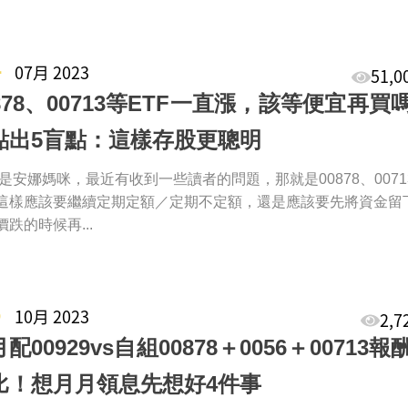
4
07月 2023
51,
0878、00713等ETF一直漲，該等便宜再買
點出5盲點：這樣存股更聰明
 我是安娜媽咪，最近有收到一些讀者的問題，那就是00878、0071
這樣應該要繼續定期定額／定期不定額，還是應該要先將資金留
跌的時候再...
5
10月 2023
2,
配00929vs自組00878＋0056＋00713
比！想月月領息先想好4件事