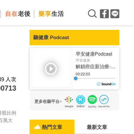
自在
老後
樂享
生活
聽健康 Podcast
139 人次
713
更多收聽平台>
持股比例
，百萬大
熱門文章
最新文章