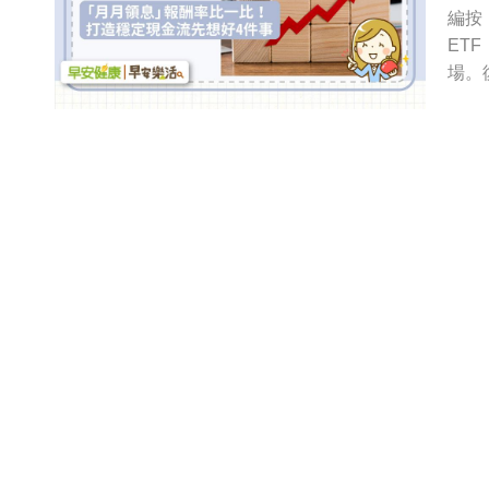
編按
ET
場。