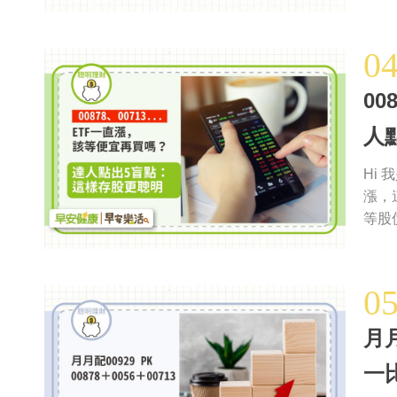
0
0
人
Hi
漲，
等股價
0
月月
一