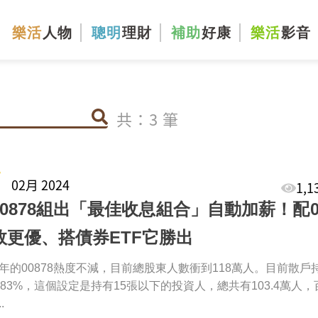
樂活
人物
聰明
理財
補助
好康
樂活
影音
共：3 筆
7
02月 2024
1,
00878組出「最佳收息組合」自動加薪！配00
效更優、搭債券ETF它勝出
24年的00878熱度不減，目前總股東人數衝到118萬人。目前散戶
2.83%，這個設定是持有15張以下的投資人，總共有103.4萬人
.