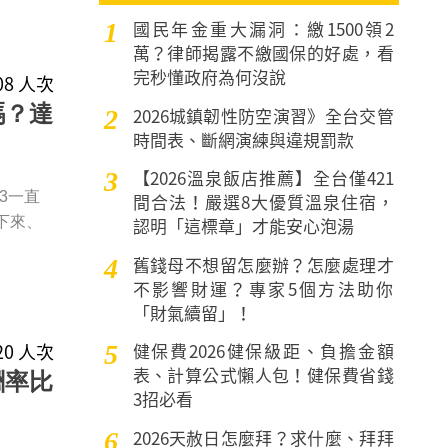
國民年金重大漏洞：繳1500領2
1
萬？律師揭露不繳國保的好處，看
完秒懂政府為何沒說
008 人次
嗎？達
2026城鎮韌性防空演習》全台交管
2
時間表、斷網演練與違規罰款
【2026溫泉飯店推薦】全台僅421
3
3一直
間合法！嚴選8大優質溫泉住宿，
認明「這標章」才能安心泡湯
下來、
舊錢母不想留怎麼辦？怎麼處理才
4
不影響財運？專家5個方法助你
「財氣續留」！
720 人次
健保費2026健保級距、負擔金額
5
表、計算公式懶人包！健保費省錢
報酬率比
3招必看
2026天赦日怎麼拜？求什麼、拜拜
6