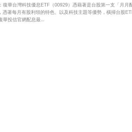
：復華台灣科技優息ETF（00929）憑藉著是台股第一支「月月
F，憑著每月有股利領的特色、以及科技主題等優勢，橫掃台股ET
復華投信官網配息最...