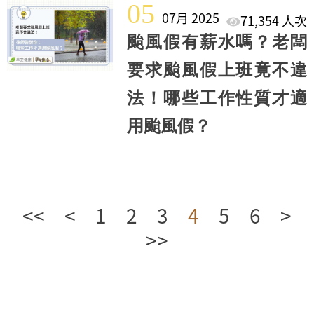
05
07月 2025
71,354 人次
颱風假有薪水嗎？老闆
要求颱風假上班竟不違
法！哪些工作性質才適
用颱風假？
<<
<
1
2
3
4
5
6
>
>>