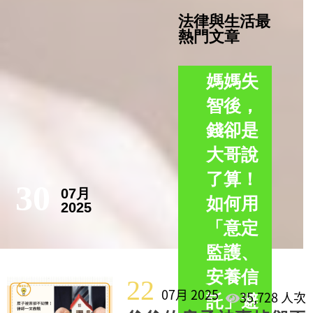
法律與生活最
熱門文章
媽媽失
智後，
錢卻是
大哥說
了算！
30
07月
如何用
2025
「意定
監護、
安養信
22
07月 2025
35,728 人次
託」避