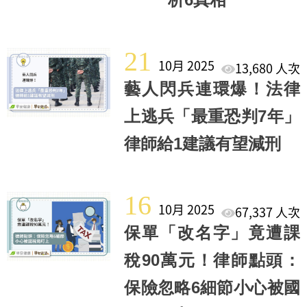
21
10月 2025
13,680 人次
藝人閃兵連環爆！法律
上逃兵「最重恐判7年」
律師給1建議有望減刑
16
10月 2025
67,337 人次
保單「改名字」竟遭課
稅90萬元！律師點頭：
保險忽略6細節小心被國