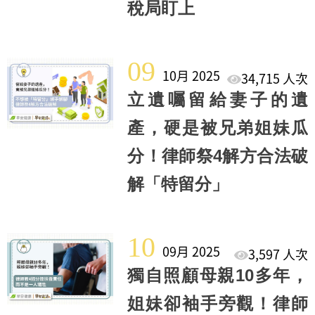
稅局盯上
09
10月 2025
34,715 人次
立遺囑留給妻子的遺
產，硬是被兄弟姐妹瓜
分！律師祭4解方合法破
解「特留分」
10
09月 2025
3,597 人次
獨自照顧母親10多年，
姐妹卻袖手旁觀！律師