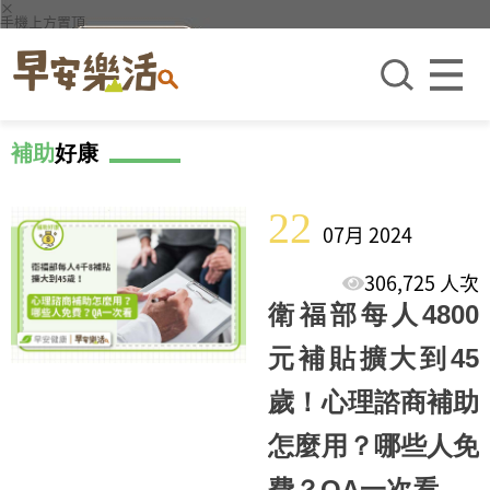
×
手機上方置頂
補助
好康
22
07月 2024
306,725 人次
衛福部每人4800
元補貼擴大到45
歲！心理諮商補助
怎麼用？哪些人免
費？QA一次看