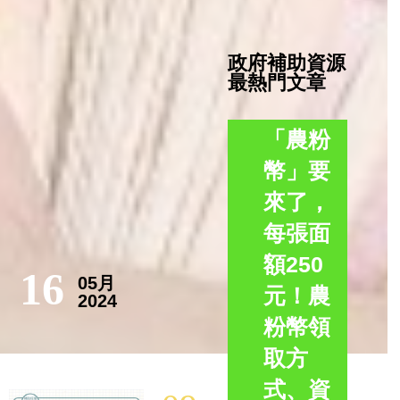
政府補助資源
最熱門文章
「農粉
幣」要
來了，
每張面
額250
16
05月
元！農
2024
粉幣領
取方
式、資