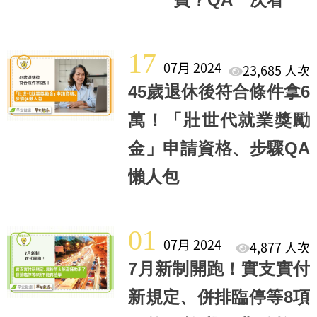
17
07月 2024
23,685 人次
45歲退休後符合條件拿6
萬！「壯世代就業獎勵
金」申請資格、步驟QA
懶人包
01
07月 2024
4,877 人次
7月新制開跑！實支實付
新規定、併排臨停等8項