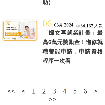
助）
06
03月 2024
34,132 人次
「婦女再就業計畫」最
高6萬元獎勵金！進修就
職都能申請，申請資格
程序一次看
<<
<
1
2
3
4
5
6
>
>>