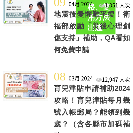
09
04月 2024
1,051 人次
格、使
地震後憂懼難平復！衛
用方法
福部啟動「災後心理創
出爐
傷支持」補助，QA看如
何免費申請
08
03月 2024
12,947 人次
育兒津貼申請補助2024
攻略！育兒津貼每月幾
號入帳郵局？能領到幾
歲？（含各縣市加碼補