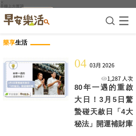
×
手機上方置頂
樂享
生活
04
03月 2026
1,287 人次
80年一遇的重啟
大日！3月5日驚
蟄碰天赦日「4大
秘法」開運補財庫