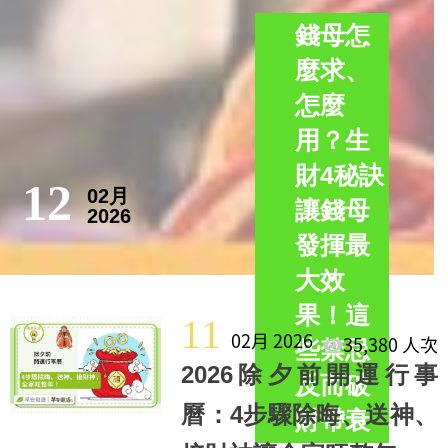
錢母怎
麼求、
怎麼
用？生
財4秘訣
12
02月
讓錢母
2026
發揮最
大效
果！這
11
02月 2026
35,380 人次
些禁忌
2026除夕前開運行事
反而破
曆：4步驟除晦、送神、
財帶衰