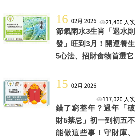
16
02月 2026
21,400 人次
節氣雨水3生肖「遇水則
發」旺到3月！開運養生
5心法、招財食物首選它
15
02月 2026
117,020 人次
錯了窮整年？過年「破
財5禁忌」初一到初五不
能做這些事！守財庫、