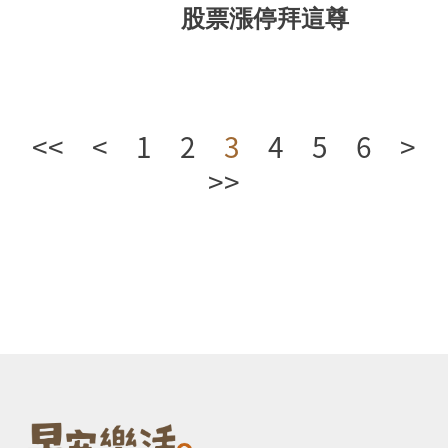
股票漲停拜這尊
<<
<
1
2
3
4
5
6
>
>>