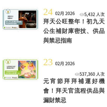
24
02月 2026
5,432 人次
拜天公旺整年！初九天
公生補財庫密技、供品
與禁忌指南
23
02月 2026
537,360 人次
元宵節拜拜補運好機
會！拜天官流程供品與
漏財禁忌