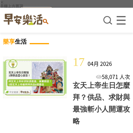
×
手機上方置頂
樂享
生活
17
04月 2026
58,071 人次
玄天上帝生日怎麼
拜？供品、求財與
最強斬小人開運攻
略