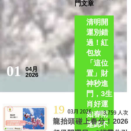
門文章
清明開
運別錯
過！紅
包放
「這位
01
04月
置」財
2026
神秒進
門，3生
肖好運
19
03月 2026
3,759 人次
如春雨
龍抬頭碰上春分！2026
連綿不