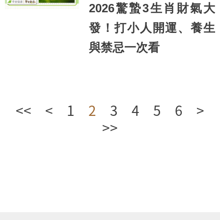
2026驚蟄3生肖財氣大
發！打小人開運、養生
與禁忌一次看
<<
<
1
2
3
4
5
6
>
>>