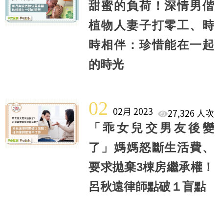
甜蜜的負荷！深情男偕
植物人妻子打零工、時
時相伴：珍惜能在一起
的時光
02
02月 2023
27,326 人次
「乖女兒交男友後變
了」媽媽怒斷生活費、
要求拋棄3棟房繼承權！
呂秋遠律師點破１盲點