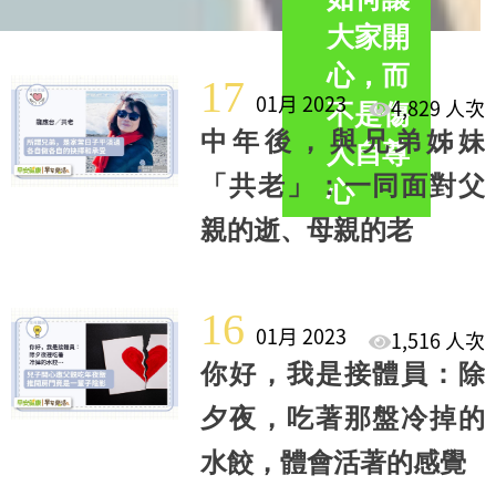
大家開
心，而
17
01月 2023
4,829 人次
不是傷
中年後，與兄弟姊妹
人自尊
「共老」：一同面對父
心
親的逝、母親的老
16
01月 2023
1,516 人次
你好，我是接體員：除
夕夜，吃著那盤冷掉的
水餃，體會活著的感覺