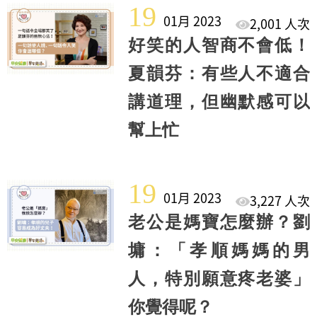
19
01月 2023
2,001 人次
好笑的人智商不會低！
夏韻芬：有些人不適合
講道理，但幽默感可以
幫上忙
19
01月 2023
3,227 人次
老公是媽寶怎麼辦？劉
墉：「孝順媽媽的男
人，特別願意疼老婆」
你覺得呢？