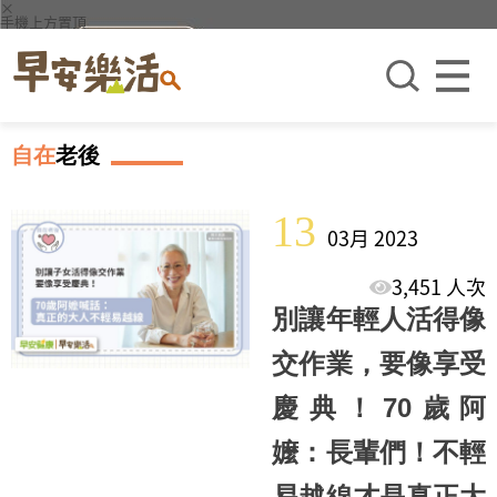
×
手機上方置頂
自在
老後
13
03月 2023
3,451 人次
別讓年輕人活得像
交作業，要像享受
慶典！70歲阿
嬤：長輩們！不輕
易越線才是真正大