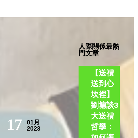
人際關係最熱
門文章
【送禮
送到心
坎裡】
劉墉談3
大送禮
17
01月
哲學：
2023
如何讓