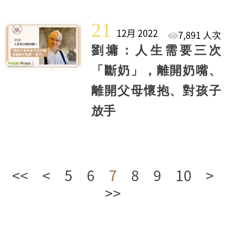
21
12月 2022
7,891 人次
劉墉：人生需要三次
「斷奶」，離開奶嘴、
離開父母懷抱、對孩子
放手
<<
<
5
6
7
8
9
10
>
>>