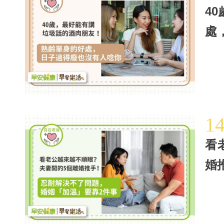
4
處
1
看
婚