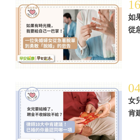
1
如
從
0
女
肯