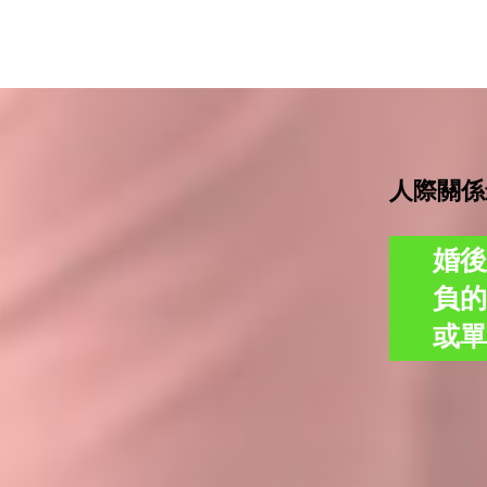
人際關係
婚
負
或單