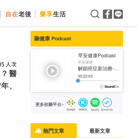
自在
老後
樂享
生活
聽健康 Podcast
05 人次
？醫
當年、
更多收聽平台>
熱門文章
最新文章