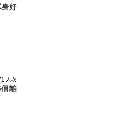
單身好
971 人次
5個離