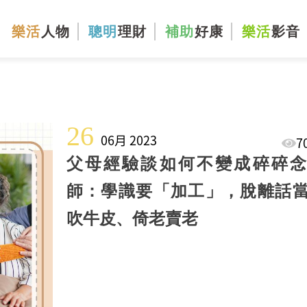
樂活
人物
聰明
理財
補助
好康
樂活
影音
26
06月 2023
7
父母經驗談如何不變成碎碎念
師：學識要「加工」，脫離話
吹牛皮、倚老賣老