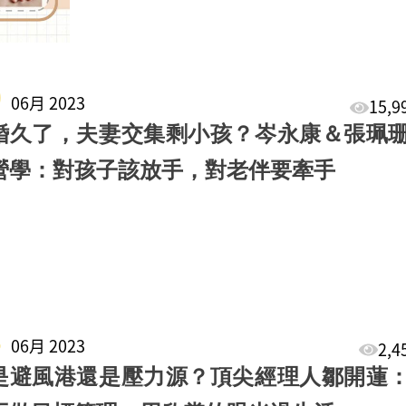
0
06月 2023
15,
婚久了，夫妻交集剩小孩？岑永康＆張珮
營學：對孩子該放手，對老伴要牽手
3
06月 2023
2,
是避風港還是壓力源？頂尖經理人鄒開蓮