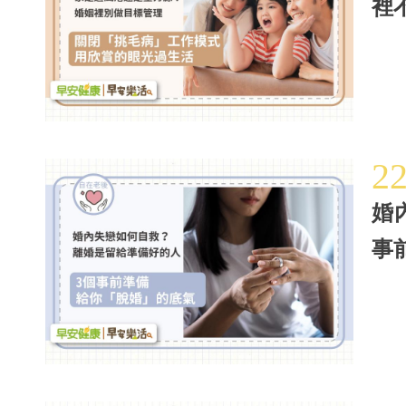
裡
2
婚
事