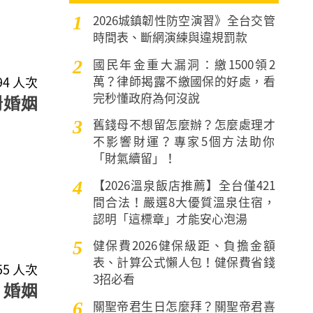
2026城鎮韌性防空演習》全台交管
1
時間表、斷網演練與違規罰款
國民年金重大漏洞：繳1500領2
2
萬？律師揭露不繳國保的好處，看
994 人次
完秒懂政府為何沒說
珊婚姻
舊錢母不想留怎麼辦？怎麼處理才
3
不影響財運？專家5個方法助你
「財氣續留」！
【2026溫泉飯店推薦】全台僅421
4
間合法！嚴選8大優質溫泉住宿，
認明「這標章」才能安心泡湯
健保費2026健保級距、負擔金額
5
表、計算公式懶人包！健保費省錢
455 人次
3招必看
：婚姻
關聖帝君生日怎麼拜？關聖帝君喜
6