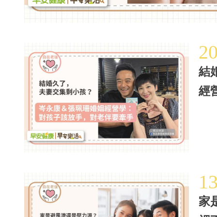
2
結
經
1
家