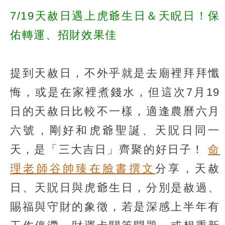
7/19天赦日遇上虎爺生日＆天眖日！保
佑轉運、招財效果佳
提到天赦日，不外乎就是去廟裡拜拜懺
悔，或是在家裡煮錢水，但這次7月19
日的天赦日比較不一樣，適逢農曆六月
六號，剛好和虎爺聖誕、天貺日同一
天，是「三大吉日」齊聚的好日子！
命
理老師谷帥臻在臉書撰文
分享，天赦
日、天貺日與虎爺生日，分別是赦過、
賜福與守財的象徵，若是深感上半年有