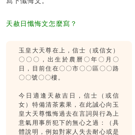
寫下懺悔文。
天赦日懺悔文怎麼寫？
玉皇大天尊在上，信士（或信女）
〇〇〇，出生於農曆〇年〇月〇
日，目前住在〇〇市〇〇區〇〇路
〇〇號〇〇樓。
今日適逢天赦吉日，信士（或信
女）特備清茶素果，在此誠心向玉
皇大天尊懺悔過去在言詞與行為上
意氣用事所犯下的無心之過：（具
體說明，例如對家人失去耐心或是