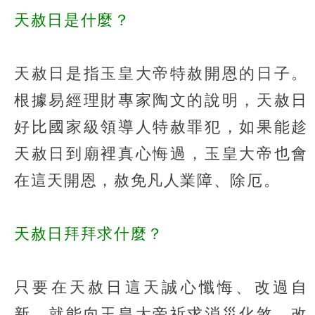
天赦日是什麼？
天赦日是指玉皇大帝特赦開恩的日子。
根據易經理財專家陶文的說明，天赦日
好比國家級領導人特赦罪犯，如果能趁
天赦日到廟裡真心悔過，玉皇大帝也會
在這天開恩，赦免凡人業障、除厄。
天赦日拜拜求什麼？
只要在天赦日這天誠心懺悔、改過自
新，就能向玉皇大帝祈求消災化煞、改