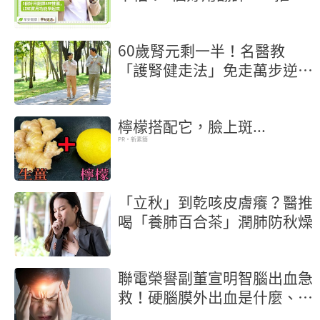
薦，LINE實用功能學起來
60歲腎元剩一半！名醫教
「護腎健走法」免走萬步逆轉
腎功能
檸檬搭配它，臉上斑...
PR・新素簡
「立秋」到乾咳皮膚癢？醫推
喝「養肺百合茶」潤肺防秋燥
聯電榮譽副董宣明智腦出血急
救！硬腦膜外出血是什麼、症
狀一次看