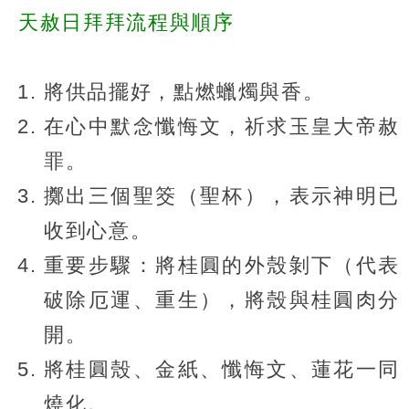
天赦日拜拜流程與順序
將供品擺好，點燃蠟燭與香。
在心中默念懺悔文，祈求玉皇大帝赦
罪。
擲出三個聖筊（聖杯），表示神明已
收到心意。
重要步驟：將桂圓的外殼剝下（代表
破除厄運、重生），將殼與桂圓肉分
開。
將桂圓殼、金紙、懺悔文、蓮花一同
燒化。