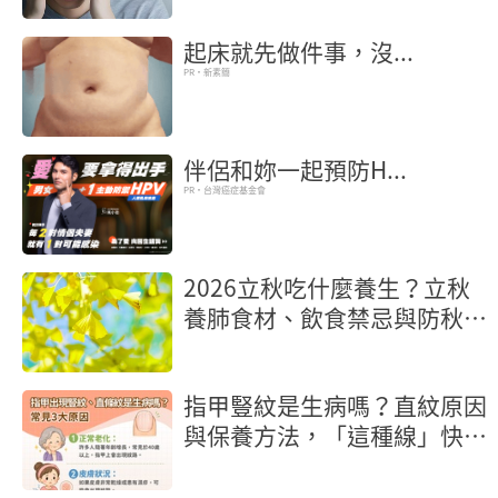
起床就先做件事，沒...
PR・新素簡
伴侶和妳一起預防H...
PR・台灣癌症基金會
2026立秋吃什麼養生？立秋
養肺食材、飲食禁忌與防秋燥
食譜
指甲豎紋是生病嗎？直紋原因
與保養方法，「這種線」快就
醫