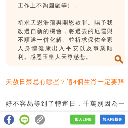
工作上不夠圓融等）。
祈求天恩浩蕩與開恩赦罪。賜予我
改過自新的機會，將過去的厄運與
不順遂一併化解。並祈求保佑全家
人身體健康出入平安以及事業順
利。感恩玉皇大天尊慈悲。
天赦日禁忌有哪些？這4個生肖一定要拜
好不容易等到了轉運日，千萬別因為一
時大意，把累積的福氣都給漏光了！在
祈求開恩赦罪的日子，有幾個地雷絕對