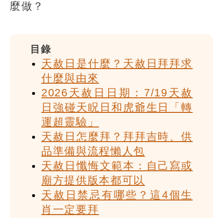
麼做？
目錄
天赦日是什麼？天赦日拜拜求
什麼與由來
2026天赦日日期：7/19天赦
日強碰天眖日和虎爺生日「轉
運超靈驗」
天赦日怎麼拜？拜拜吉時、供
品準備與流程懶人包
天赦日懺悔文範本：自己寫或
廟方提供版本都可以
天赦日禁忌有哪些？這4個生
肖一定要拜