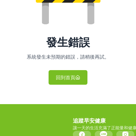
發生錯誤
系統發生未預期的錯誤，請稍後再試。
回到首頁
追蹤早安健康
讓一天的生活充滿了正能量和健