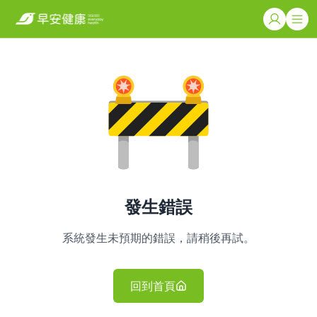
發生錯誤
系統發生未預期的錯誤，請稍後再試。
回到首頁