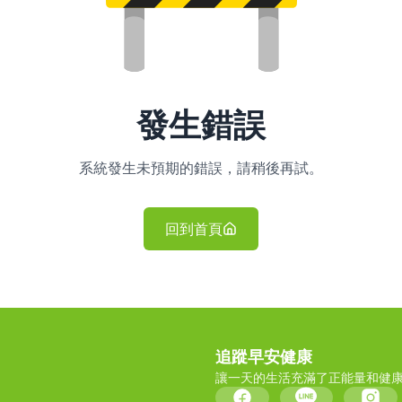
發生錯誤
系統發生未預期的錯誤，請稍後再試。
回到首頁
追蹤早安健康
讓一天的生活充滿了正能量和健