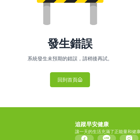
發生錯誤
系統發生未預期的錯誤，請稍後再試。
回到首頁
追蹤早安健康
讓一天的生活充滿了正能量和健