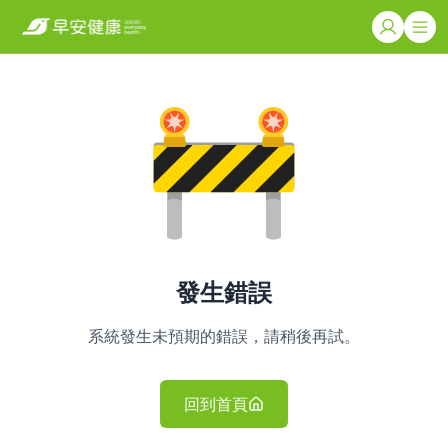
發生錯誤
系統發生未預期的錯誤，請稍後再試。
回到首頁