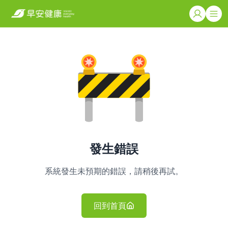
發生錯誤
系統發生未預期的錯誤，請稍後再試。
回到首頁