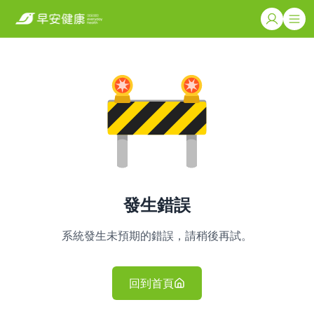
發生錯誤
系統發生未預期的錯誤，請稍後再試。
回到首頁