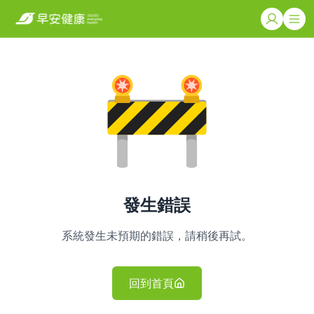
發生錯誤
系統發生未預期的錯誤，請稍後再試。
回到首頁