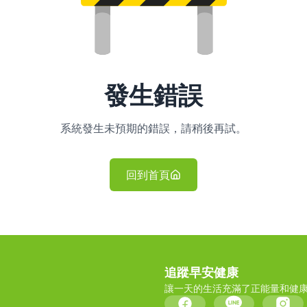
發生錯誤
系統發生未預期的錯誤，請稍後再試。
回到首頁
追蹤早安健康
讓一天的生活充滿了正能量和健