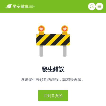
發生錯誤
系統發生未預期的錯誤，請稍後再試。
回到首頁