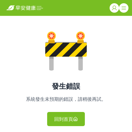
發生錯誤
系統發生未預期的錯誤，請稍後再試。
回到首頁