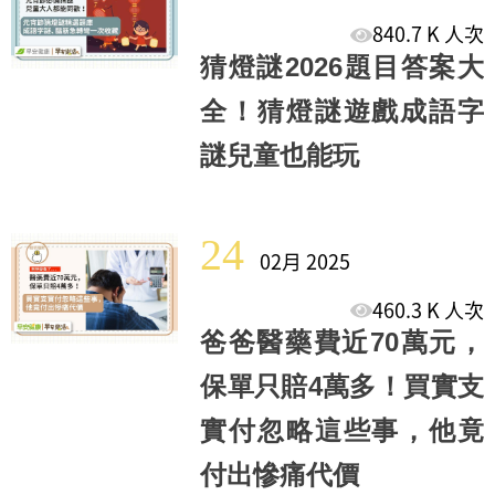
840.7 K 人次
猜燈謎2026題目答案大
全！猜燈謎遊戲成語字
謎兒童也能玩
24
02月 2025
460.3 K 人次
爸爸醫藥費近70萬元，
保單只賠4萬多！買實支
實付忽略這些事，他竟
付出慘痛代價