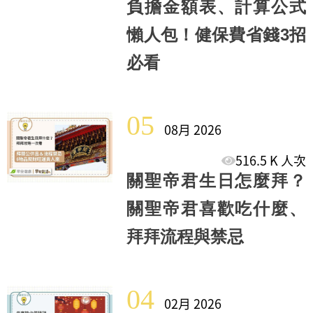
負擔金額表、計算公式
懶人包！健保費省錢3招
必看
05
08月 2026
516.5 K 人次
關聖帝君生日怎麼拜？
關聖帝君喜歡吃什麼、
拜拜流程與禁忌
04
02月 2026