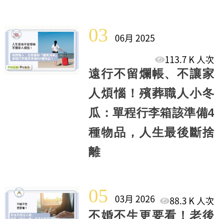
03
06月 2025
113.7 K 人次
遠行不留爛帳、不讓家
人煩惱！殯葬職人小冬
瓜：單程行李箱該準備4
種物品，人生最後斷捨
離
05
03月 2026
88.3 K 人次
不婚不生更要看！老後