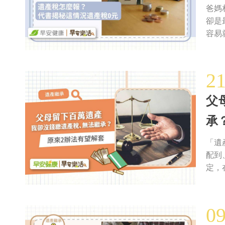
爸媽
卻是
容易
2
父
承
「遺
配到
定，
0