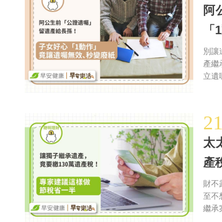
阿
「
別讓
產繼
立遺
2
太
產
財不
至不
繼承