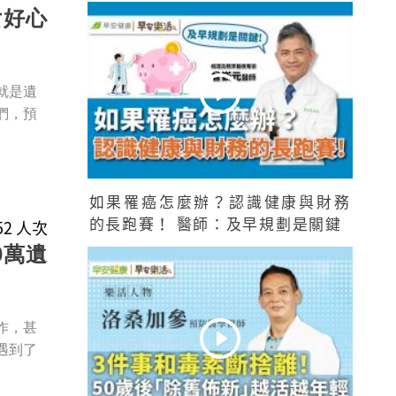
女好心
就是遺
們，預
如果罹癌怎麼辦？認識健康與財務
的長跑賽！ 醫師：及早規劃是關鍵
552 人次
0萬遺
作，甚
遇到了