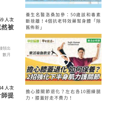
養生名醫洛桑加參：50歲該和毒素
469 人次
斷捨離！4個抗老特效藥幫身體「除
竟然被
舊佈新」
錢領出
。數月
684 人次
擔心膝關節退化？左右各10圈練腿
計師提
力，膝蓋好走不費力！