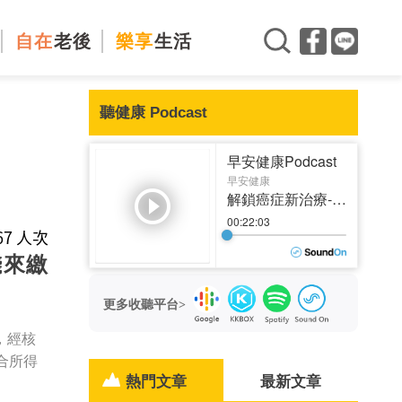
自在
老後
樂享
生活
聽健康 Podcast
467 人次
錢來繳
更多收聽平台>
，經核
合所得
熱門文章
最新文章