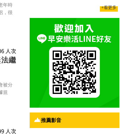
老年時
+看更多
侶，很
306 人次
無法繼
會被分
據規
推薦影音
499 人次