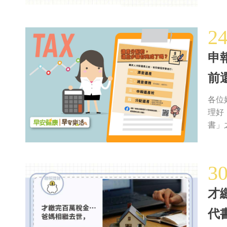
2
申
前
各位
理好
書」
3
才
代