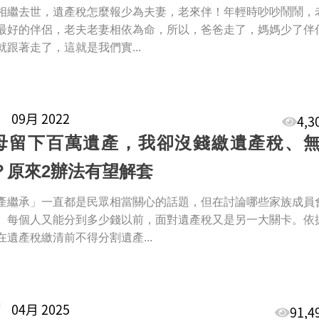
相繼去世，遺產稅怎麼報少為夫妻，老來伴！年輕時吵吵鬧鬧，
最好的伴侶，老夫老妻相依為命，所以，爸爸走了，媽媽少了伴
就跟著走了，這就是我們實...
1
09月 2022
4,
母留下百萬遺產，我卻沒錢繳遺產稅、
？原來2辦法有望解套
產繼承」一直都是民眾相當關心的話題，但在討論哪些家族成員
、每個人又能分到多少錢以前，面對遺產稅又是另一大關卡。依
在遺產稅繳清前不得分割遺產...
9
04月 2025
91,