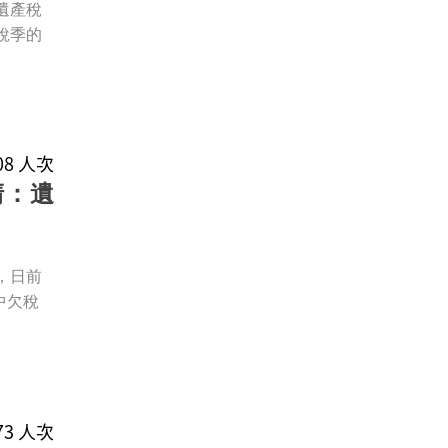
遺產稅
稅季的
108 人次
清：遺
，日前
中欠稅
873 人次