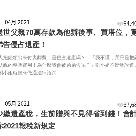
6
04月 2021
94,
過世父親70萬存款為他辦後事、買塔位，
弟告侵占遺產！
人把錢領出來付喪葬費，是侵占遺產嗎？！「我不懂，我只是把
父親的喪葬費用！為什麼我會被弟弟告呢？」劉小姐不斷地說道
劉小姐就曾來做過法律諮詢...
0
05月 2021
37,
少繳遺產稅，生前贈與不見得省到錢！會
你2021報稅新規定