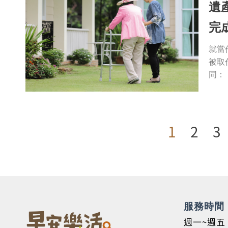
遺
完
就當
被取
同：
1
2
3
服務時間
週一~週五