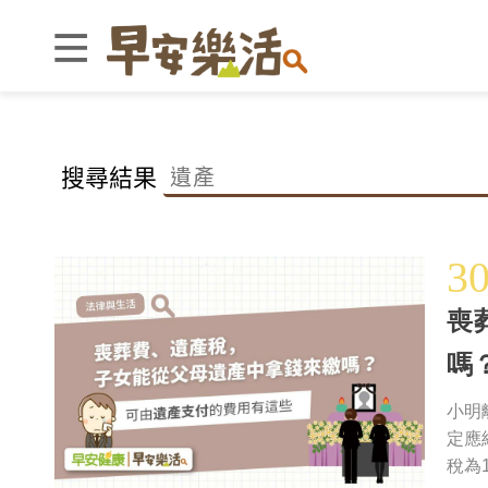
搜尋結果
3
喪
嗎
小明
定應
稅為1