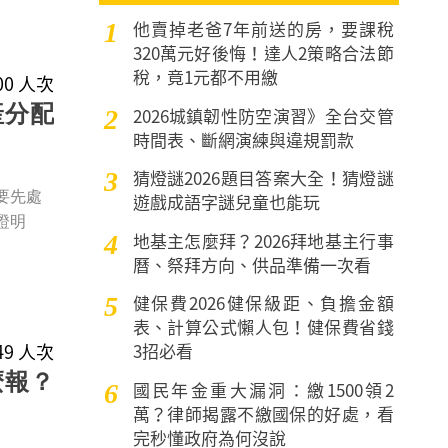
他賣掉老爸7年前送的房，要課稅
1
320萬元好後悔！達人2策略合法節
稅，竟1元都不用繳
800 人次
產分配
2026城鎮韌性防空演習》全台交管
2
時間表、斷網演練與違規罰款
猜燈謎2026題目答案大全！猜燈謎
3
要先處
遊戲成語字謎兒童也能玩
證明
地基主怎麼拜？2026拜地基主行事
4
曆、祭拜方向、供品準備一次看
健保費2026健保級距、負擔金額
5
表、計算公式懶人包！健保費省錢
249 人次
3招必看
麼報？
國民年金重大漏洞：繳1500領2
6
萬？律師揭露不繳國保的好處，看
完秒懂政府為何沒說