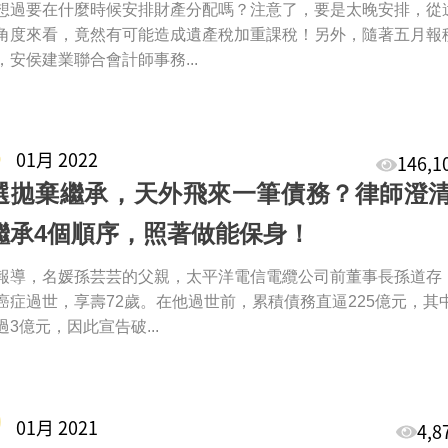
想過要在什麼時候安排財產分配嗎？注意了，要是太晚安排，從
角度來看，竟然有可能造成遺產稅加重課稅！另外，隨著五月報
，安侯建業聯合會計師事務...
5
01月 2022
146,
選拋棄繼承，天外飛來一筆債務？律師澄
繼承4個順序，照著做能保身！
報導，名媛孫芸芸的父親，太平洋電信電纜公司前董事長孫道存
癌症過世，享壽72歲。在他過世前，累積債務直逼225億元，其
過3億元，因此宣告破...
0
01月 2021
4,