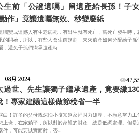
公生前「公證遺囑」留遺產給長孫！子
1動作」竟讓遺囑無效、秒變廢紙
遺囑變成遺憾人有生老病死，有出生就有死亡，當死亡發生時，
承的開始，所以，有些人會生前規劃，未來遺產如何分配給子孫
囑，避免子孫們繼承遺產時...
1
08月 2024
47,
太過世、先生讓獨子繼承遺產，竟要繳13
稅！專家建議這樣做節稅省一半
露白！許多的父母親深怕小孩知道家裡財力雄厚，不願意努力工
想上班，在家躺平，所以對於家裡的財產，總是低調處理。但是
案件，可能要誠實面對，否...