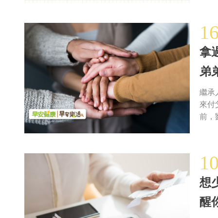
1
拿
弟
繼承
來付
前，
1
想
醒