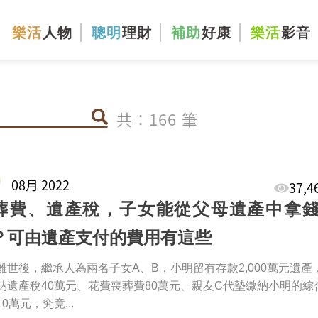
樂活
人物
聰明
理財
補助
好康
樂活
影音
共：166 筆
0
08月 2022
37,
葬費、遺產稅，子女能從父母遺產中拿
？可由遺產支付的費用有這些
離世後，繼承人為兩名子女A、B，小明留有存款2,000萬元遺產
納遺產稅40萬元、花費喪葬費80萬元、親友C代墊繳納小明的綜
0萬元，究竟...