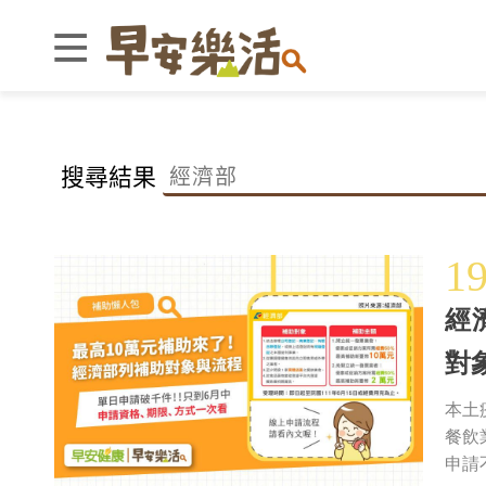
搜尋結果
1
經
對
本土
餐飲
申請