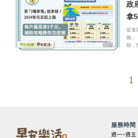
政
拿
促進
施」
助，
1
服務時間
週一~週五