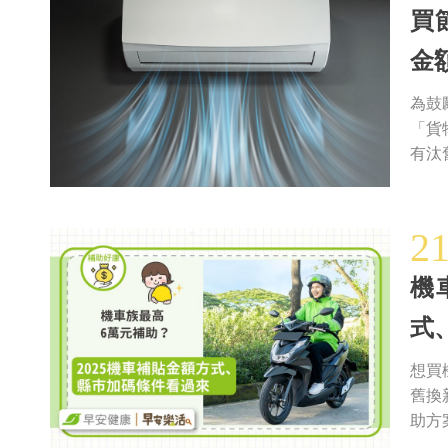
買
金
為鼓
「貨
有汰
2
機
式
想買
舊換
助方