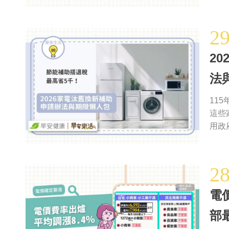
2
2
法
11
這些
用政
2
電
部