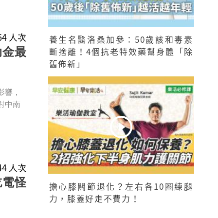
864 人次
養生名醫洛桑加參：50歲該和毒素
斷捨離！4個抗老特效藥幫身體「除
助金最
舊佈新」
影響，
對中南
544 人次
吃電怪
擔心膝關節退化？左右各10圈練腿
力，膝蓋好走不費力！