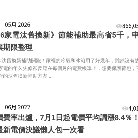
9
05月 2026
866,
026家電汰舊換新》節能補助最高省5千，
與期限整理
5年汰舊換新補助開跑！家裡的冷氣和冰箱用了好幾年，雖然沒有
家電的年久失修卻反應在每個月的電費帳單上，想要保護荷包，
府的汰舊換新補助方案...
8
06月 2022
4,
價費率出爐，7月1日起電價平均調漲8.4％
最新電價決議懶人包一次看