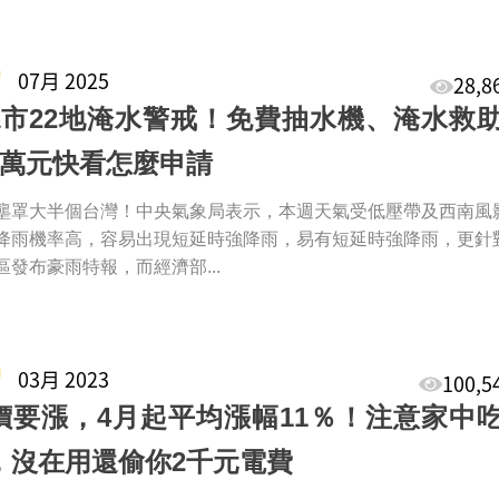
9
07月 2025
28,
縣市22地淹水警戒！免費抽水機、淹水救
2萬元快看怎麼申請
壟罩大半個台灣！中央氣象局表示，本週天氣受低壓帶及西南風
降雨機率高，容易出現短延時強降雨，易有短延時強降雨，更針
區發布豪雨特報，而經濟部...
0
03月 2023
100,
價要漲，4月起平均漲幅11％！注意家中
，沒在用還偷你2千元電費