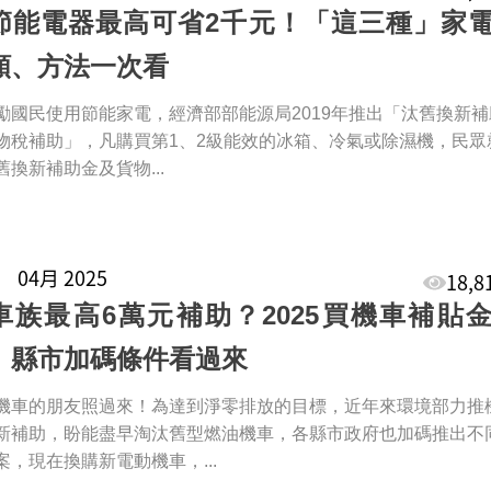
節能電器最高可省2千元！「這三種」家
額、方法一次看
勵國民使用節能家電，經濟部部能源局2019年推出「汰舊換新補
物稅補助」，凡購買第1、2級能效的冰箱、冷氣或除濕機，民眾
舊換新補助金及貨物...
1
04月 2025
18,
車族最高6萬元補助？2025買機車補貼
、縣市加碼條件看過來
機車的朋友照過來！為達到淨零排放的目標，近年來環境部力推
新補助，盼能盡早淘汰舊型燃油機車，各縣市政府也加碼推出不
案，現在換購新電動機車，...