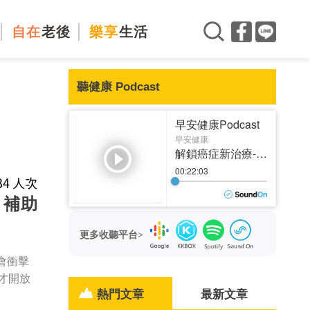
自在
老後
樂享
生活
聽健康 Podcast
934 人次
！補助
更多收聽平台>
會衝擊
才開放
熱門文章
最新文章