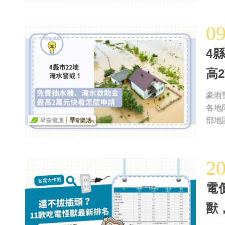
0
4
高
豪雨
各地
部地
2
電
獸