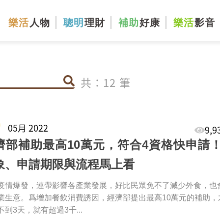
樂活
人物
聰明
理財
補助
好康
樂活
影音
共：12 筆
9
05月 2022
9,
濟部補助最高10萬元，符合4資格快申請
象、申請期限與流程馬上看
疫情爆發，連帶影響各產業發展，好比民眾免不了減少外食，也
業生意。爲增加餐飲消費誘因，經濟部提出最高10萬元的補助，
不到3天，就有超過3千...