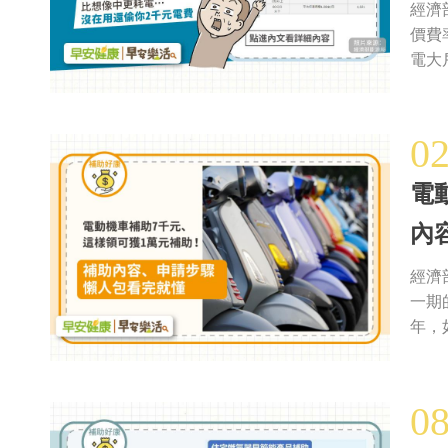
經濟
價費
電大戶
0
電
內
經濟
一期
年，如
0