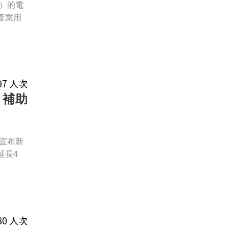
）的電
產業用
297 人次
！補助
宣布新
延長4
480 人次