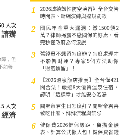
2026城鎮韌性防空演習》全台交管
1
時間表、斷網演練與違規罰款
050 人次
國民年金重大漏洞：繳1500領2
2
申請辦
萬？律師揭露不繳國保的好處，看
完秒懂政府為何沒說
舊錢母不想留怎麼辦？怎麼處理才
3
故障，但
不影響財運？專家5個方法助你
「財氣續留」！
不如善
【2026溫泉飯店推薦】全台僅421
4
間合法！嚴選8大優質溫泉住宿，
認明「這標章」才能安心泡湯
015 人次
關聖帝君生日怎麼拜？關聖帝君喜
5
歡吃什麼、拜拜流程與禁忌
！經濟
健保費2026健保級距、負擔金額
6
表、計算公式懶人包！健保費省錢