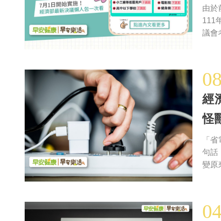
由於
11
議會
0
經
怪
「省
句話
變原
0