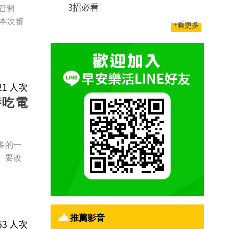
3招必看
召開
本次審
+看更多
421 人次
養吃電
多的一
、要改
推薦影音
853 人次