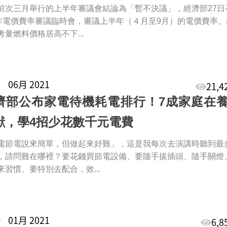
前次三月舉行的上半年審議會結論為「暫不決議」，經濟部27日
1年電價費率審議臨時會，審議上半年（４月至9月）的電價費率。
考量燃料價格居高不下...
8
06月 2021
21,
濟部公布家電待機耗電排行！7成家庭在
獸，學4招少花數千元電費
電節電說來簡單，但做起來好難」，這是我每次去演講時聽到最
，請問難在哪裡？要花錢買節電設備、要隨手拔插頭、隨手關燈
來習慣、要特別去配合，效...
4
01月 2021
6,