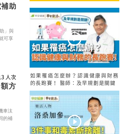
電補助
助」與
就可享
如果罹癌怎麼辦？認識健康與財務
813 人次
的長跑賽！ 醫師：及早規劃是關鍵
金額方
機車汰
同的補