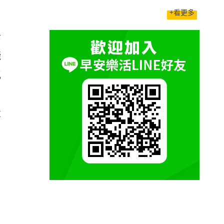
+看更多
母
錢
統
，
產
，