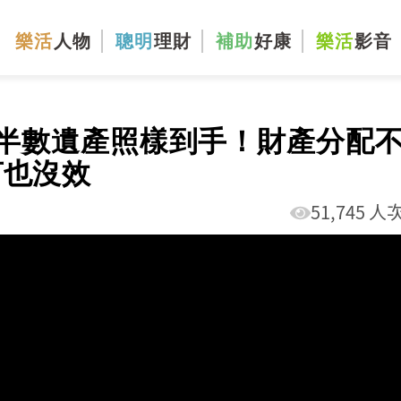
樂活
人物
聰明
理財
補助
好康
樂活
影音
半數遺產照樣到手！財產分配
言也沒效
51,745 人