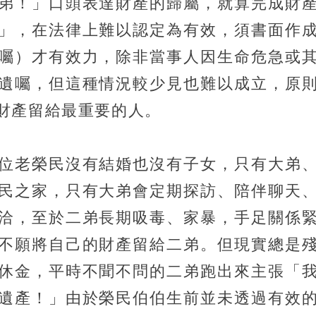
弟！」口頭表達財產的歸屬，就算完成財
」，在法律上難以認定為有效，須書面作
囑）才有效力，除非當事人因生命危急或
遺囑，但這種情況較少見也難以成立，原
財產留給最重要的人。
位老榮民沒有結婚也沒有子女，只有大弟
民之家，只有大弟會定期探訪、陪伴聊天
洽，至於二弟長期吸毒、家暴，手足關係
不願將自己的財產留給二弟。但現實總是
休金，平時不聞不問的二弟跑出來主張「
遺產！」由於榮民伯伯生前並未透過有效