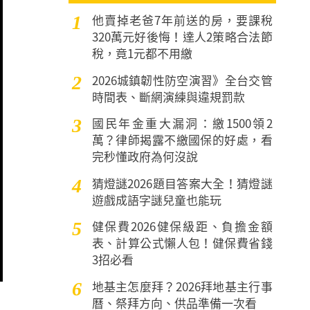
他賣掉老爸7年前送的房，要課稅
1
320萬元好後悔！達人2策略合法節
稅，竟1元都不用繳
2026城鎮韌性防空演習》全台交管
2
時間表、斷網演練與違規罰款
國民年金重大漏洞：繳1500領2
3
萬？律師揭露不繳國保的好處，看
完秒懂政府為何沒說
猜燈謎2026題目答案大全！猜燈謎
4
遊戲成語字謎兒童也能玩
健保費2026健保級距、負擔金額
5
表、計算公式懶人包！健保費省錢
3招必看
地基主怎麼拜？2026拜地基主行事
6
曆、祭拜方向、供品準備一次看