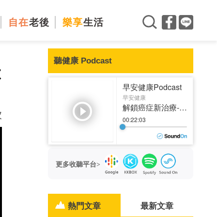
自在
老後
樂享
生活
聽健康 Podcast
不
次
更多收聽平台>
熱門文章
最新文章