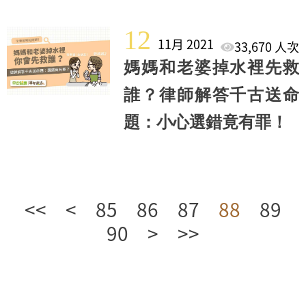
12
11月 2021
33,670 人次
媽媽和老婆掉水裡先救
誰？律師解答千古送命
題：小心選錯竟有罪！
<<
<
85
86
87
88
89
90
>
>>