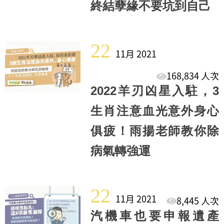
終結孽緣不要坑到自己
22
11月 2021
168,834 人次
2022羊刃凶星入駐，3
生肖注意血光意外身心
俱疲！雨揚老師教你除
病氣轉強運
22
11月 2021
8,445 人次
汽機車也要申報遺產