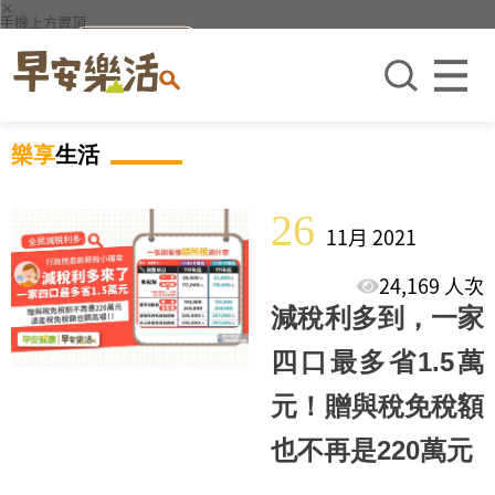
×
手機上方置頂
樂享
生活
26
11月 2021
24,169 人次
減稅利多到，一家
四口最多省1.5萬
元！贈與稅免稅額
也不再是220萬元