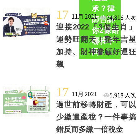
承？律
17
11月 2021
24,816 人次
師告訴
迎接2022「3個生肖」
你2條路
運勢旺翻天！整年吉星
哪裡不
加持、財神眷顧好運狂
同
飆
17
11月 2021
5,918 人次
過世前移轉財產，可以
少繳遺產稅？一件事搞
錯反而多繳一倍稅金