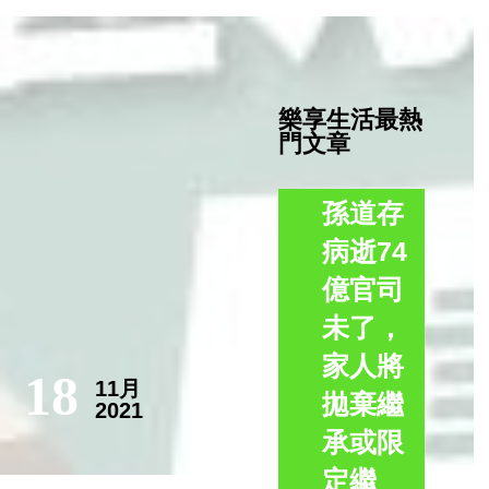
樂享生活最熱
門文章
孫道存
病逝74
億官司
未了，
家人將
18
11月
拋棄繼
2021
承或限
定繼