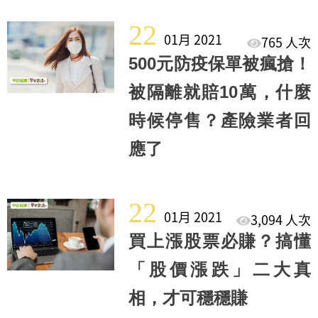
22
01月 2021
765 人次
500元防疫保單被瘋搶！
被隔離就賠10萬，什麼
時候停售？產險業者回
應了
22
01月 2021
3,094 人次
買上漲股票必賺？搞懂
「股價漲跌」二大真
相，才可穩穩賺