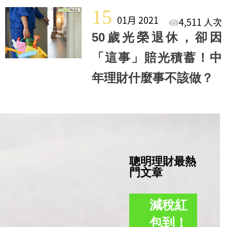
15
01月 2021
4,511 人次
50歲光榮退休，卻因
「這事」賠光積蓄！中
年理財什麼事不該做？
聰明理財最熱
門文章
減稅紅
包到！