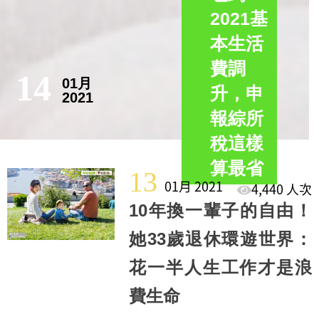
2021基
本生活
費調
14
01月
升，申
2021
報綜所
稅這樣
算最省
13
01月 2021
4,440 人次
10年換一輩子的自由！
她33歲退休環遊世界：
花一半人生工作才是浪
費生命