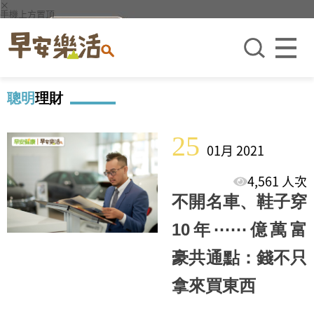
×
手機上方置頂
聰明
理財
25
01月 2021
4,561 人次
不開名車、鞋子穿
10年⋯⋯億萬富
豪共通點：錢不只
拿來買東西