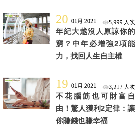
20
01月 2021
5,999 人次
年紀大越沒人原諒你的
窮？中年必增強2項能
力，找回人生自主權
19
01月 2021
3,217 人次
不花腦筋也可財富自
由！驚人獲利2定律：讓
你賺錢也賺幸福