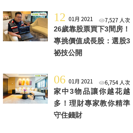
12
01月 2021
7,527 人次
26歲靠股票買下3間房！
專挑價值成長股：選股3
祕技公開
06
01月 2021
6,754 人次
家中3物品讓你越花越
多！理財專家教你精準
守住錢財