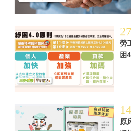
2
勞
困
1
原