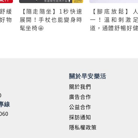
舒緩
【隨走隨坐】1秒快速
【腳底放鬆】
好物
展開！手杖也能變身時
一！溫和刺激
髦坐椅🤩
道，通體舒暢好
關於早安樂活
關於我們
0
廣告合作
專線
公益合作
060
採訪通知
隱私權政策