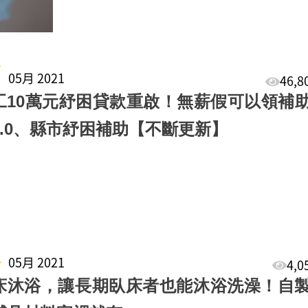
7
05月 2021
46,
工10萬元紓困貸款重啟！無薪假可以領補
4.0、縣市紓困補助【不斷更新】
4
05月 2021
4,
床沐浴，讓長期臥床者也能沐浴洗澡！自