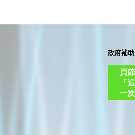
政府補助
買節
「
一