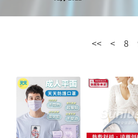
<<
<
8