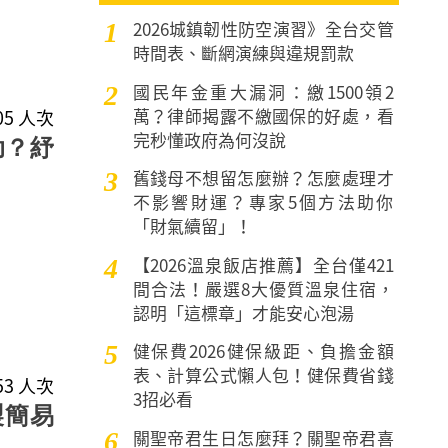
2026城鎮韌性防空演習》全台交管
1
時間表、斷網演練與違規罰款
國民年金重大漏洞：繳1500領2
2
萬？律師揭露不繳國保的好處，看
805 人次
完秒懂政府為何沒說
助？紓
舊錢母不想留怎麼辦？怎麼處理才
3
不影響財運？專家5個方法助你
「財氣續留」！
【2026溫泉飯店推薦】全台僅421
4
間合法！嚴選8大優質溫泉住宿，
認明「這標章」才能安心泡湯
健保費2026健保級距、負擔金額
5
表、計算公式懶人包！健保費省錢
053 人次
3招必看
製簡易
關聖帝君生日怎麼拜？關聖帝君喜
6