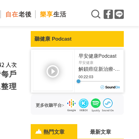
自在
老後
樂享
生活
聽健康 Podcast
142 人次
者每戶
總整理
更多收聽平台>
熱門文章
最新文章