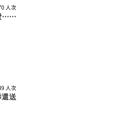
870 人次
費⋯⋯
439 人次
葬還送