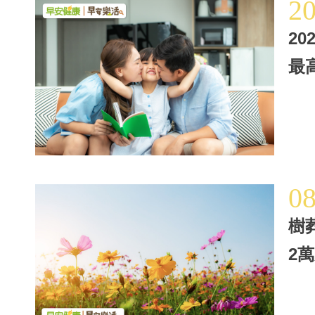
2
2
最
0
樹
2