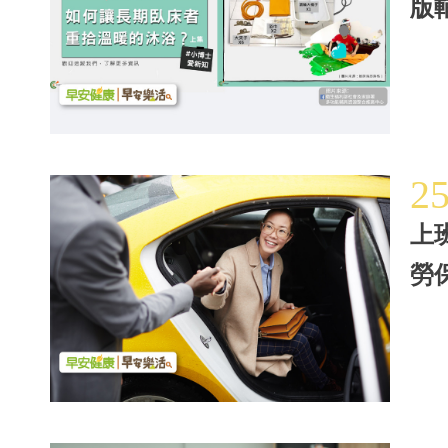
版
2
上
勞