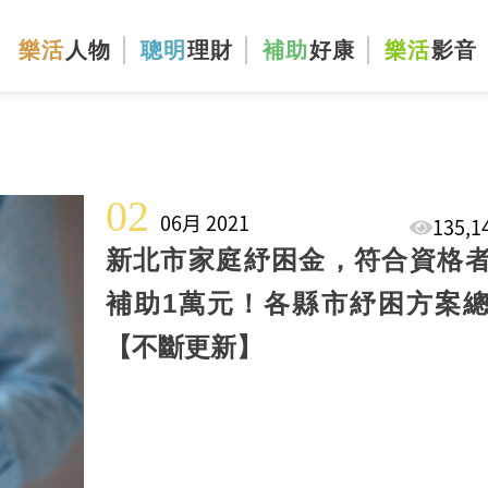
樂活
人物
聰明
理財
補助
好康
樂活
影音
02
06月 2021
135,
新北市家庭紓困金，符合資格
補助1萬元！各縣市紓困方案
【不斷更新】