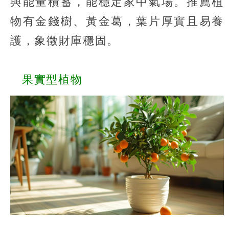
與能量積蓄，能穩定家中氣場。推薦植
物有金錢樹、黃金葛，葉片厚實且易養
護，象徵財庫穩固。
果實型植物