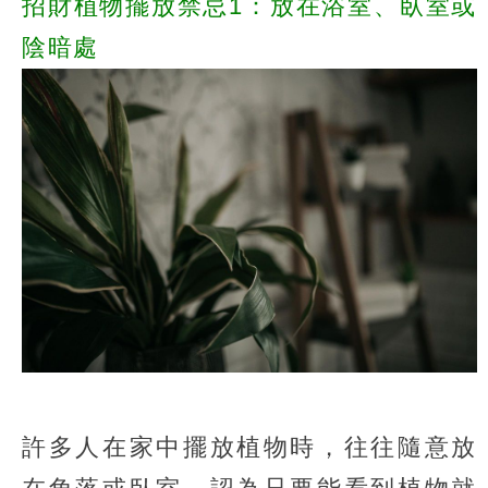
招財植物擺放禁忌1：放在浴室、臥室或
陰暗處
許多人在家中擺放植物時，往往隨意放