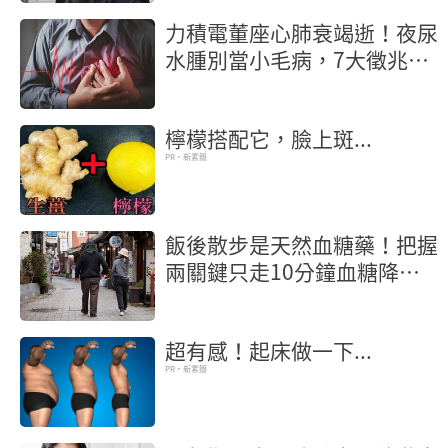
力積電董座心肺衰竭逝！夜尿
水腫別當小毛病，7大徵兆是
心臟求救
檸檬搭配它，臉上斑...
PR・新素簡
飯後散步是天然血糖藥！把握
兩關鍵只走10分鐘血糖降幅
22％
超有感！起床做一下...
PR・新素簡