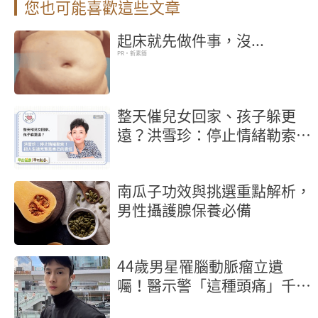
您也可能喜歡這些文章
起床就先做件事，沒...
PR・新素簡
整天催兒女回家、孩子躲更
遠？洪雪珍：停止情緒勒索！
把人生過充實是自己責任
南瓜子功效與挑選重點解析，
男性攝護腺保養必備
44歲男星罹腦動脈瘤立遺
囑！醫示警「這種頭痛」千萬
別忍快就醫保命