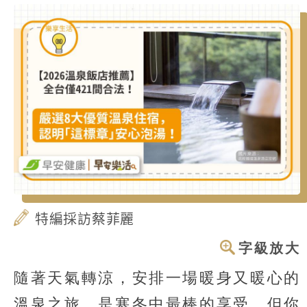
特編採訪蔡菲麗
字級放大
隨著天氣轉涼，安排一場暖身又暖心的
溫泉之旅，是寒冬中最棒的享受。但你