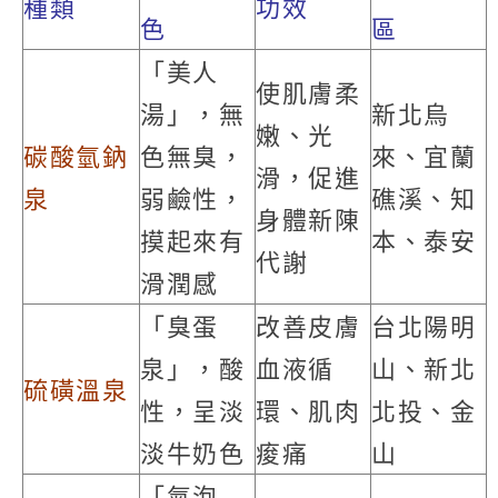
種類
功效
色
區
「美人
使肌膚柔
湯」，無
新北烏
嫩、光
碳酸氫鈉
色無臭，
來、宜蘭
滑，促進
泉
弱鹼性，
礁溪、知
身體新陳
摸起來有
本、泰安
代謝
滑潤感
「臭蛋
改善皮膚
台北陽明
泉」，酸
血液循
山、新北
硫磺溫泉
性，呈淡
環、肌肉
北投、金
淡牛奶色
痠痛
山
「氣泡