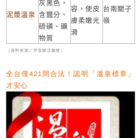
灰黑色，
容，使皮
台南關子
泥漿溫泉
含鹽分、
膚柔嫩光
嶺
硫磺、礦
滑
物質
（資料來源／早安樂活彙整）
全台僅421間合法！認明「溫泉標章」
才安心