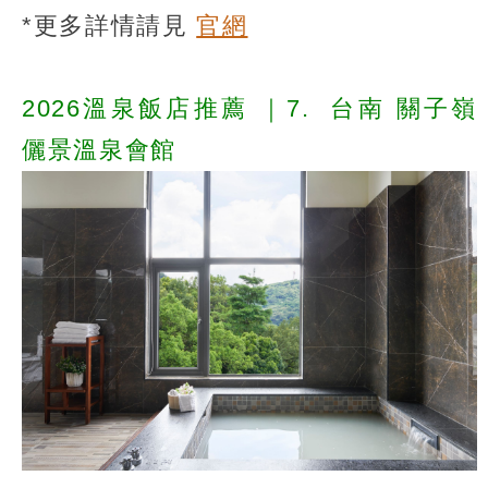
*更多詳情請見
官網
2026溫泉飯店推薦
｜7.
台南 關子嶺
儷景溫泉會館