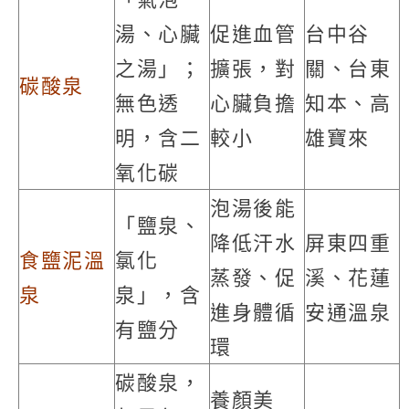
湯、心臟
促進血管
台中谷
之湯」；
擴張，對
關、台東
碳酸泉
無色透
心臟負擔
知本、高
明，含二
較小
雄寶來
氧化碳
泡湯後能
「鹽泉、
降低汗水
屏東四重
食鹽泥溫
氯化
蒸發、促
溪、花蓮
泉
泉」，含
進身體循
安通溫泉
有鹽分
環
碳酸泉，
養顏美