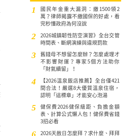
國民年金重大漏洞：繳1500領2
1
資
萬？律師揭露不繳國保的好處，看
完秒懂政府為何沒說
2026城鎮韌性防空演習》全台交管
2
時間表、斷網演練與違規罰款
還
舊錢母不想留怎麼辦？怎麼處理才
3
不影響財運？專家5個方法助你
「財氣續留」！
【2026溫泉飯店推薦】全台僅421
4
工
間合法！嚴選8大優質溫泉住宿，
髮
認明「這標章」才能安心泡湯
健保費2026健保級距、負擔金額
5
表、計算公式懶人包！健保費省錢
3招必看
領
2026天赦日怎麼拜？求什麼、拜拜
6