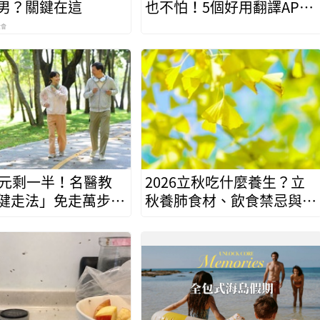
男？關鍵在這
也不怕！5個好用翻譯APP
推薦，LINE實用功能學起
金會
來
腎元剩一半！名醫教
2026立秋吃什麼養生？立
健走法」免走萬步逆
秋養肺食材、飲食禁忌與防
能
秋燥食譜