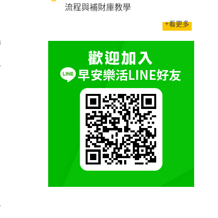
流程與補財庫教學
+看更多
帶
土
力
可