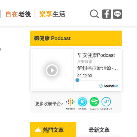
自在
老後
樂享
生活
聽健康 Podcast
0
更多收聽平台>
個
熱門文章
最新文章