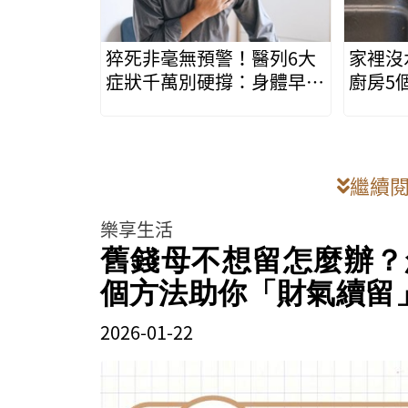
猝死非毫無預警！醫列6大
家裡沒
症狀千萬別硬撐：身體早有
廚房5
求救訊號
蠅殺不
繼續
樂享生活
舊錢母不想留怎麼辦？
個方法助你「財氣續留
2026-01-22