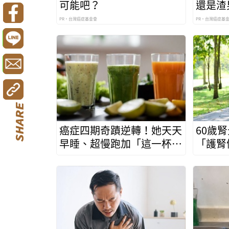
可能吧？
還是渣
PR・台灣癌症基金會
PR・台灣癌症基
癌症四期奇蹟逆轉！她天天
60歲
早睡、超慢跑加「這一杯」
「護腎
找回健康
轉腎功