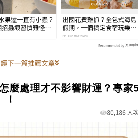
水果還一直有小蟲？
出國花費難抓？全包式海島
個招蟲壞習慣難怪果
假期，一價搞定食宿玩樂，
完
省錢更省心！
PR・Club Med Taiwan
Recommended by
閱讀下一篇推薦文章
怎麼處理才不影響財運？專家
」！
80,186 人