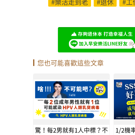
#樂活走到老
#退休
#工
您也可能喜歡這些文章
驚！每2男就有1人中標？不
1/2