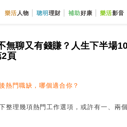
樂活
人物
聰明
理財
補助
好康
樂活
影音
不無聊又有錢賺？人生下半場1
第2頁
休後熱門職缺，哪個適合你？
下整理幾項熱門工作選項，或許有一、兩