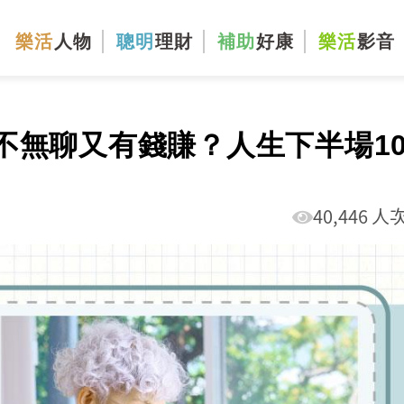
樂活
人物
聰明
理財
補助
好康
樂活
影音
不無聊又有錢賺？人生下半場1
40,446 人