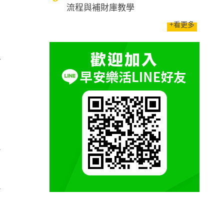
流程與補財庫教學
，
+看更多
，
工
發
，
務