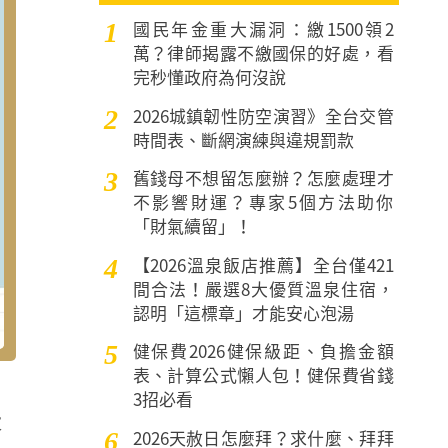
國民年金重大漏洞：繳1500領2
1
萬？律師揭露不繳國保的好處，看
完秒懂政府為何沒說
2026城鎮韌性防空演習》全台交管
2
時間表、斷網演練與違規罰款
舊錢母不想留怎麼辦？怎麼處理才
3
不影響財運？專家5個方法助你
「財氣續留」！
【2026溫泉飯店推薦】全台僅421
4
間合法！嚴選8大優質溫泉住宿，
認明「這標章」才能安心泡湯
健保費2026健保級距、負擔金額
5
表、計算公式懶人包！健保費省錢
3招必看
大
2026天赦日怎麼拜？求什麼、拜拜
6