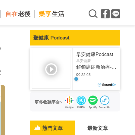
自在
老後
樂享
生活
聽健康 Podcast
0
次
更多收聽平台>
熱門文章
最新文章