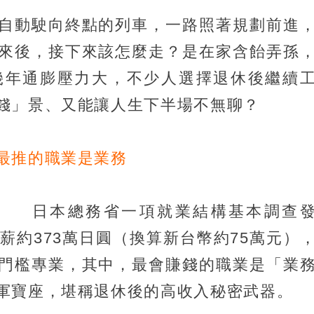
自動駛向終點的列車，一路照著規劃前進
來後，接下來該怎麼走？是在家含飴弄孫
幾年通膨壓力大，不少人選擇退休後繼續
錢」景、又能讓人生下半場不無聊？
最推的職業是業務
日本總務省一項就業結構基本調查
薪約373萬日圓（換算新台幣約75萬元）
門檻專業，其中，最會賺錢的職業是「業
軍寶座，堪稱退休後的高收入秘密武器。