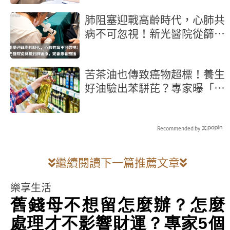
肺阻塞迎戰高齡時代，心肺共
病不可忽視！新光醫院從篩檢
到肺復原，完善患者照護
苦茶油也傳致癌物超標！養生
好油驗出苯駢芘？專家曝「製
程」是關鍵
Recommended by
繼續閱讀下一篇推薦文章
樂享生活
舊錢母不想留怎麼辦？怎麼
處理才不影響財運？專家5個