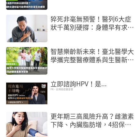
一半！認識肺炎鏈球菌可能帶
來的全家生命威脅
猝死非毫無預警！醫列6大症
狀千萬別硬撐：身體早有求救
訊號
智慧樂齡新未來！臺北醫學大
學攜完整醫療體系與生醫新創
進駐2026高齡健康產業博覽
會
立即諮詢HPV！是...
PR・台灣癌症基金會
更年期三高風險升高？雌激素
下降、內臟脂肪增，4招保護
心血管