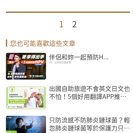
1
2
您也可能喜歡這些文章
伴侶和妳一起預防H...
PR・台灣癌症基金會
出國自助旅遊不會英文日文也
不怕！5個好用翻譯APP推
薦，LINE實用功能學起來
只防流感不防肺炎鏈球菌？輕
忽肺炎鏈球菌等於保護力只做