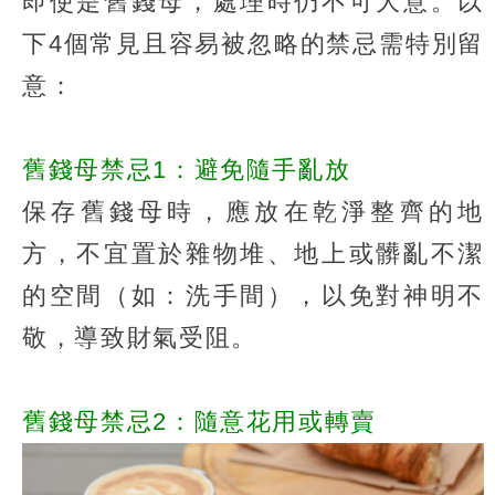
即使是舊錢母，處理時仍不可大意。以
下4個常見且容易被忽略的禁忌需特別留
意：
舊錢母禁忌1：避免隨手亂放
保存舊錢母時，應放在乾淨整齊的地
方，不宜置於雜物堆、地上或髒亂不潔
的空間（如：洗手間），以免對神明不
敬，導致財氣受阻。
舊錢母禁忌2：隨意花用或轉賣