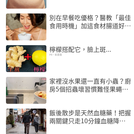
別在早餐吃優格？醫教「最佳
食用時機」加這食材腸道好菌
激增
檸檬搭配它，臉上斑...
PR・新素簡
家裡沒水果還一直有小蟲？廚
房5個招蟲壞習慣難怪果蠅殺
不完
飯後散步是天然血糖藥！把握
兩關鍵只走10分鐘血糖降幅
22％