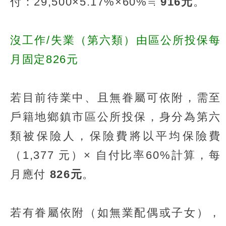
付：29,500×5.17%×60%≒
916元
。
沒工作/失業（第六類）由區公所投保每
月固定826元
若目前待業中、且無眷屬可依附，需至
戶籍地鄉鎮市區公所投保，身分為第六
類被保險人，保險費將以平均保險費
（1,377 元）× 自付比率60%計算，每
月應付
826元
。
若有眷屬依附（如無業配偶或子女），