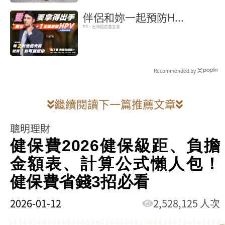
伴侶和妳一起預防H...
PR・台灣癌症基金會
Recommended by
繼續閱讀下一篇推薦文章
聰明理財
健保費2026健保級距、負擔
金額表、計算公式懶人包！
健保費省錢3招必看
2026-01-12
2,528,125 人次