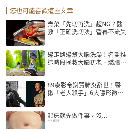
您也可能喜歡這些文章
青菜「先切再洗」超NG？醫
教「正確洗切法」營養不流失
邊走路邊幫大腦洗澡！名醫推
這時段拯救大腦初老、燃脂又
抗炎
89歲影帝謝賢肺炎辭世！醫
揪「老人殺手」6大隱形徵
兆，不發燒也致命
起床就先做件事，沒...
PR・新素簡