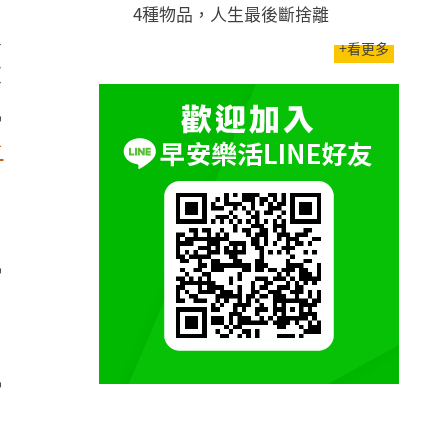
4種物品，人生最後斷捨離
人
+看更多
被
風
看
風
風