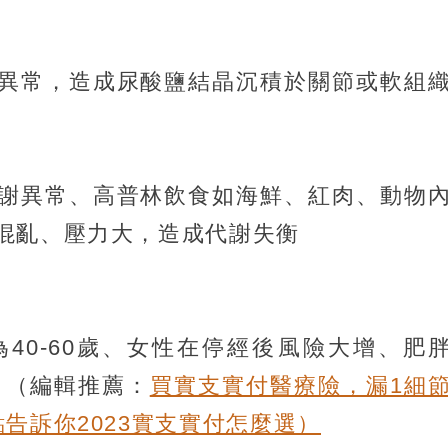
異常，造成尿酸鹽結晶沉積於關節或軟組
謝異常、高普林飲食如海鮮、紅肉、動物
混亂、壓力大，造成代謝失衡
為40-60歲、女性在停經後風險大增、肥
。
（編輯推薦：
買實支實付醫療險，漏1細
告訴你2023實支實付怎麼選）