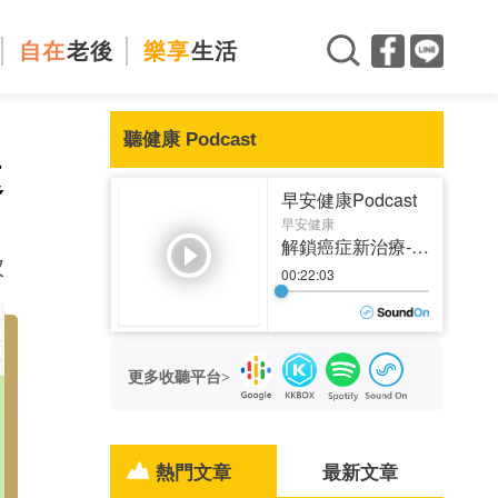
自在
老後
樂享
生活
聽健康 Podcast
速
次
更多收聽平台>
熱門文章
最新文章