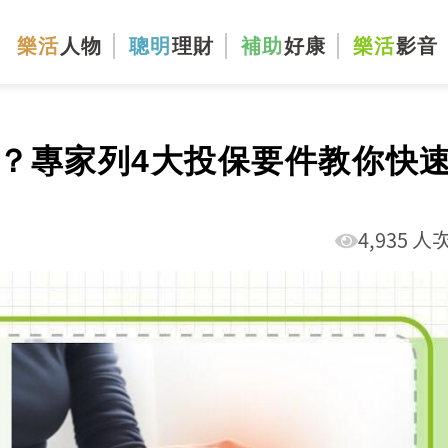
樂活
人物
聰明
理財
補助
好康
樂活
影音
？專家列4大投保要件教你快
4,935 人