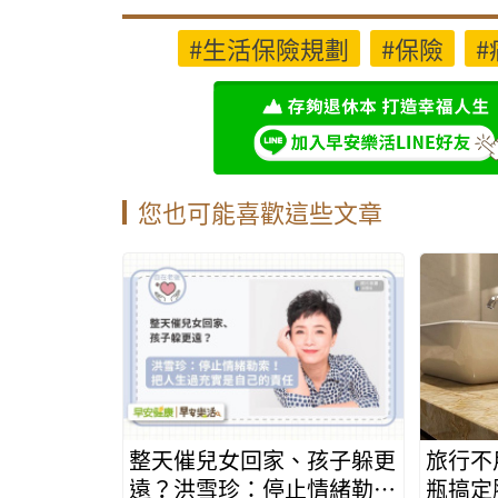
#生活保險規劃
#保險
#
您也可能喜歡這些文章
整天催兒女回家、孩子躲更
旅行不
遠？洪雪珍：停止情緒勒
瓶搞定