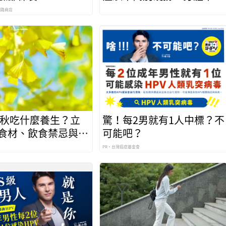
求救訊號
網路商店
6立秋吃什麼養生？立
驚！每2男就有1人中標？不
食材、飲食禁忌與防
可能吧？
譜
PR・台灣癌症基金會