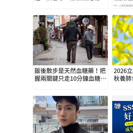
索！把人生過充實是自己責
PR・三得利健康
任
飯後散步是天然血糖藥！把
202
握兩關鍵只走10分鐘血糖降
秋養肺
幅22％
秋燥食