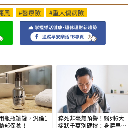
痛風
#醫療險
#重大傷病險
用瓶瓶罐罐，汎倫1
猝死非毫無預警！醫列6大
臉部保養！
症狀千萬別硬撐：身體早有