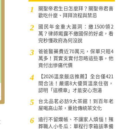
關聖帝君生日怎麼拜？關聖帝君喜
1
歡吃什麼、拜拜流程與禁忌
國民年金重大漏洞：繳1500領2
2
萬？律師揭露不繳國保的好處，看
完秒懂政府為何沒說
爸爸醫藥費近70萬元，保單只賠4
3
萬多！買實支實付忽略這些事，他
竟付出慘痛代價
【2026溫泉飯店推薦】全台僅421
4
間合法！嚴選8大優質溫泉住宿，
認明「這標章」才能安心泡湯
台北品茗必訪9大茶館！到百年老
5
屋喝高山茶，重拾傳統茶文化
遠行不留爛帳、不讓家人煩惱！殯
6
大
葬職人小冬瓜：單程行李箱該準備