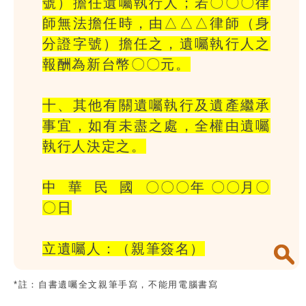
號）擔任遺囑執行人；若〇〇〇律
師無法擔任時，由△△△律師（身
分證字號）擔任之，遺囑執行人之
報酬為新台幣〇〇元。
十、其他有關遺囑執行及遺產繼承
事宜，如有未盡之處，全權由遺囑
執行人決定之。
中 華 民 國 〇〇〇年 〇〇月〇
〇日
立遺囑人：（親筆簽名）
*註：自書遺囑全文親筆手寫，不能用電腦書寫