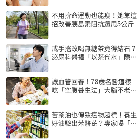
不用拚命運動也能瘦！她靠這
招改善胰島素阻抗還甩5公斤
戒手搖改喝無糖茶竟得結石？
泌尿科醫揭「以茶代水」隱形
地雷
讓血管回春！78歲名醫這樣
吃「空腹養生法」大腦不老又
長壽
苦茶油也傳致癌物超標！養生
好油驗出苯駢芘？專家曝「製
程」是關鍵