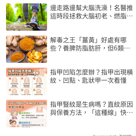
邊走路邊幫大腦洗澡！名醫推
這時段拯救大腦初老、燃脂又
抗炎
解毒之王「薑黃」好處有哪
些？養脾防脂肪肝，但6類人
當心越吃越傷
指甲凹陷怎麼辦？指甲出現橫
紋、凹點、匙狀甲一次看懂
指甲豎紋是生病嗎？直紋原因
與保養方法，「這種線」快就
醫