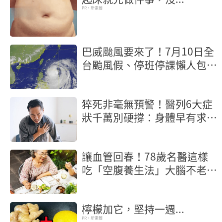
PR・新素簡
巴威颱風要來了！7月10日全
台颱風假、停班停課懶人包
【不斷更新】
猝死非毫無預警！醫列6大症
狀千萬別硬撐：身體早有求救
訊號
讓血管回春！78歲名醫這樣
吃「空腹養生法」大腦不老又
長壽
檸檬加它，堅持一週...
PR・新素簡