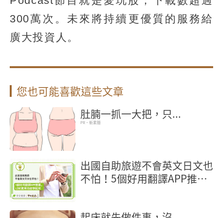
Podcast節目就是愛玩股，下載數超過
300萬次。未來將持續更優質的服務給
廣大投資人。
您也可能喜歡這些文章
肚腩一抓一大把，只...
PR・新素簡
出國自助旅遊不會英文日文也
不怕！5個好用翻譯APP推
薦，LINE實用功能學起來
起床就先做件事，沒...