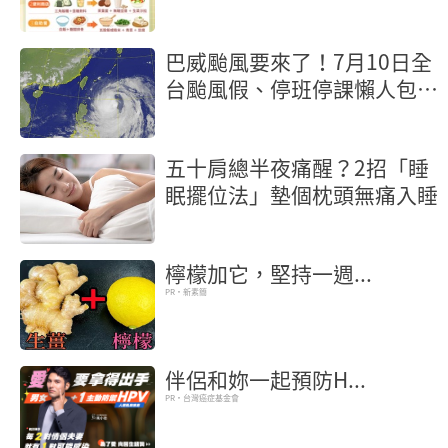
外食族最省力的控糖方法
巴威颱風要來了！7月10日全
台颱風假、停班停課懶人包
【不斷更新】
五十肩總半夜痛醒？2招「睡
眠擺位法」墊個枕頭無痛入睡
檸檬加它，堅持一週...
PR・新素簡
伴侶和妳一起預防H...
PR・台灣癌症基金會