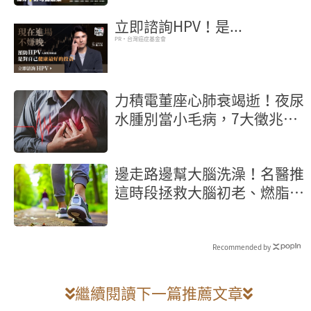
立即諮詢HPV！是...
PR・台灣癌症基金會
力積電董座心肺衰竭逝！夜尿
水腫別當小毛病，7大徵兆是
心臟求救
邊走路邊幫大腦洗澡！名醫推
這時段拯救大腦初老、燃脂又
抗炎
Recommended by
繼續閱讀下一篇推薦文章