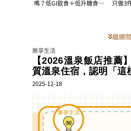
嗎？低GI飲食＋低升糖食
只做3
物，外食族最省力的控糖方
單」有
法
繼續
樂享生活
【2026溫泉飯店推薦
質溫泉住宿，認明「這
2025-12-18