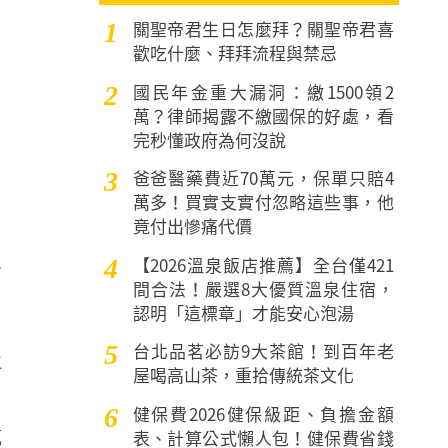
關聖帝君生日怎麼拜？關聖帝君喜
1
歡吃什麼、拜拜流程與禁忌
國民年金重大漏洞：繳1500領2
2
萬？律師揭露不繳國保的好處，看
、
完秒懂政府為何沒說
爸爸醫藥費近70萬元，保單只賠4
3
萬多！買實支實付忽略這些事，他
竟付出慘痛代價
【2026溫泉飯店推薦】全台僅421
4
會
間合法！嚴選8大優質溫泉住宿，
認明「這標章」才能安心泡湯
台北品茗必訪9大茶館！到百年老
5
社
屋喝高山茶，重拾傳統茶文化
健保費2026健保級距、負擔金額
6
載
表、計算公式懶人包！健保費省錢