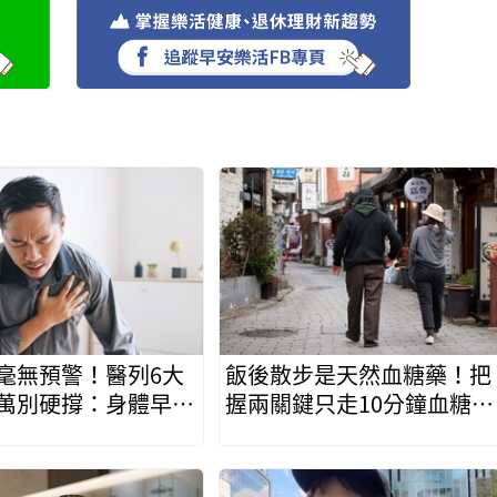
毫無預警！醫列6大
飯後散步是天然血糖藥！把
萬別硬撐：身體早有
握兩關鍵只走10分鐘血糖降
號
幅22％