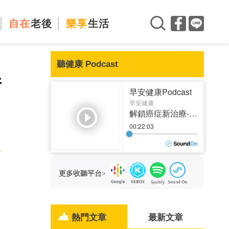
自在
老後
樂享
生活
聽健康 Podcast
件
有
更多收聽平台>
熱門文章
最新文章