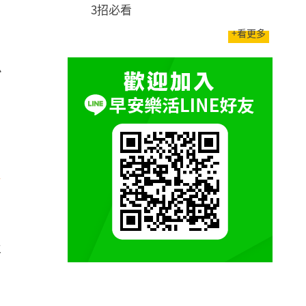
3招必看
+看更多
小
向
過
事
、