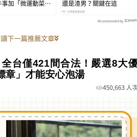
件事加「微運動菜
還是渣男？關鍵在這
效降糖
PR・台灣癌症基金會
Recommended by
閱讀下一篇推薦文章
】全台僅421間合法！嚴選8大
標章」才能安心泡湯
450,663 人