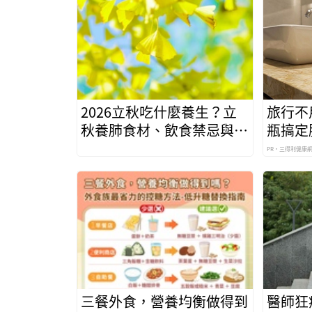
2026立秋吃什麼養生？立
旅行不
秋養肺食材、飲食禁忌與防
瓶搞定
秋燥食譜
PR・三得利健康
三餐外食，營養均衡做得到
醫師狂