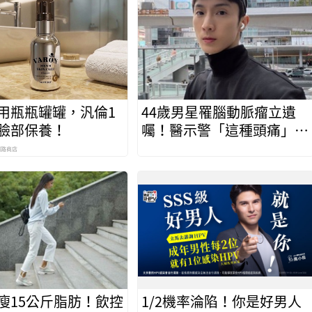
用瓶瓶罐罐，汎倫1
44歲男星罹腦動脈瘤立遺
臉部保養！
囑！醫示警「這種頭痛」千
萬別忍快就醫保命
網路商店
瘦15公斤脂肪！飲控
1/2機率淪陷！你是好男人