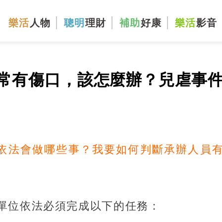
樂活
人物
聰明
理財
補助
好康
樂活
影音
常有傷口，該怎麼辦？兒虐事
位依法會做哪些事？我要如何判斷承辦人員
單位依法必須完成以下的任務：