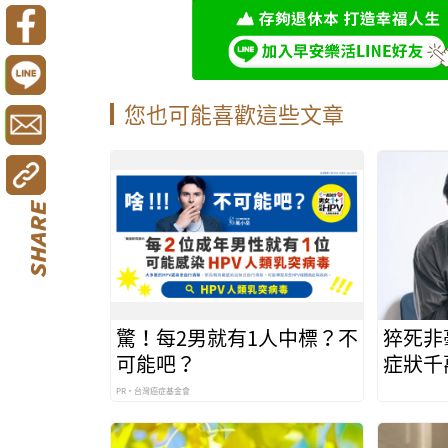
您也可能喜歡這些文章
驚！每2男就有1人中標？不
猝死非
可能吧？
症狀千
求救訊
PR・台灣癌症基金會