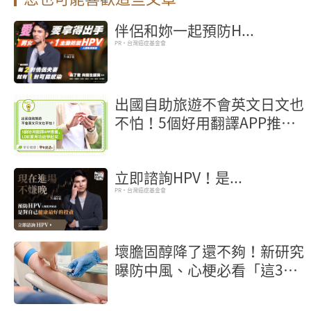
伴侶和妳一起預防H...
PR・台灣癌症基金會
出國自助旅遊不會英文日文也
不怕！5個好用翻譯APP推
薦，LINE實用功能學起來
立即諮詢HPV！是...
PR・台灣癌症基金會
壞膽固醇降了還不夠！新研究
曝防中風、心梗必看「這3
項」血脂指標