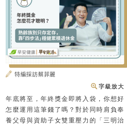
特編採訪蔡菲麗
字級放大
年底將至，年終獎金即將入袋，你想好
怎麼運用這筆錢了嗎？對於同時肩負奉
養父母與資助子女雙重壓力的「三明治