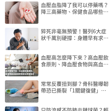
血壓血脂降了我可以停藥嗎？
降三高藥物、保健食品哪些不
能混著吃？
猝死非毫無預警！醫列6大症
狀千萬別硬撐：身體早有求救
訊號
血壓高怎麼降下來？高血壓飲
食原則、降血壓食物與高血壓
飲食禁忌完整解析
常常反覆扭到腳？骨科醫曝韌
帶恐已撕裂「1關鍵復健」修
護腳踝
只防流感不防肺炎鏈球菌？輕