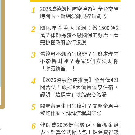
2026城鎮韌性防空演習》全台交管
1
時間表、斷網演練與違規罰款
國民年金重大漏洞：繳1500領2
2
萬？律師揭露不繳國保的好處，看
完秒懂政府為何沒說
舊錢母不想留怎麼辦？怎麼處理才
3
不影響財運？專家5個方法助你
「財氣續留」！
【2026溫泉飯店推薦】全台僅421
4
間合法！嚴選8大優質溫泉住宿，
認明「這標章」才能安心泡湯
關聖帝君生日怎麼拜？關聖帝君喜
5
歡吃什麼、拜拜流程與禁忌
健保費2026健保級距、負擔金額
6
大
表、計算公式懶人包！健保費省錢