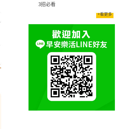
3招必看
通
+看更多
年
，
速
：
最