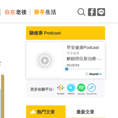
自在
老後
樂享
生活
聽健康 Podcast
？
次
更多收聽平台>
熱門文章
最新文章