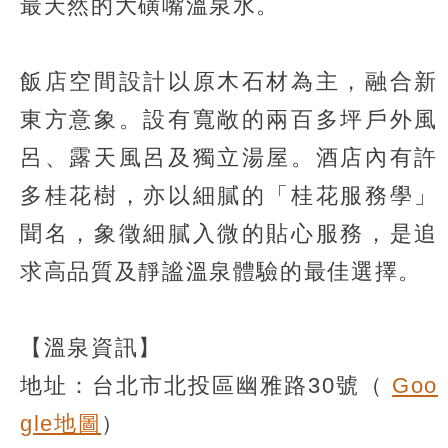
最天然的大磺嘴溫泉水。
飯店空間設計以原木石材為主，融合新
東方意象。設有寬敞的兩百多坪戶外風
呂、露天風呂及獨立湯屋。酒店內有許
多桂花樹，亦以細膩的「桂花服務學」
聞名，象徵細膩入微的貼心服務，是追
求高品質及靜謐溫泉體驗的最佳選擇。
【溫泉資訊】
地址：台北市北投區幽雅路30號（
Goo
gle地圖
）