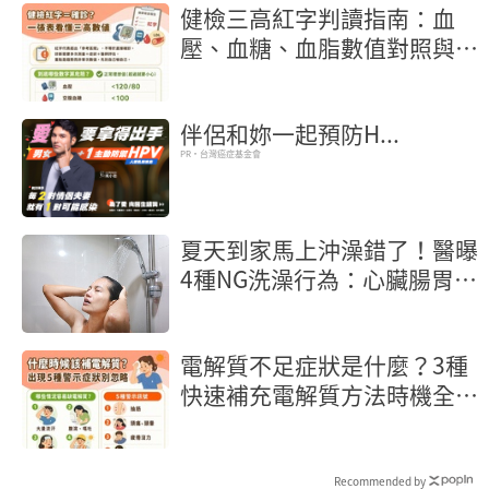
健檢三高紅字判讀指南：血
壓、血糖、血脂數值對照與行
動地圖
伴侶和妳一起預防H...
PR・台灣癌症基金會
夏天到家馬上沖澡錯了！醫曝
4種NG洗澡行為：心臟腸胃都
受害
電解質不足症狀是什麼？3種
快速補充電解質方法時機全解
析
Recommended by