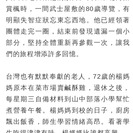
賞楓時，一間武士屋敷的80歲導覽，有
明顯失智症狀忘東忘西地。他已經領著
團體走完一圈，結束前發現遺漏一個小
部分，堅持全體重新再參觀一次，讓我
們的旅程增添許多回憶。
台灣也有默默奉獻的老人，72歲的楊媽
媽原本在菜市場賣鹹酥雞，退休之後，
每星期三自備材料到山中部落小學幫忙
煮營養午餐。楊媽媽到校的日子，廚房
飄出飯香，師生學習情緒高昂。看著學
生吃得津津有味，楊媽媽比誰都高興。