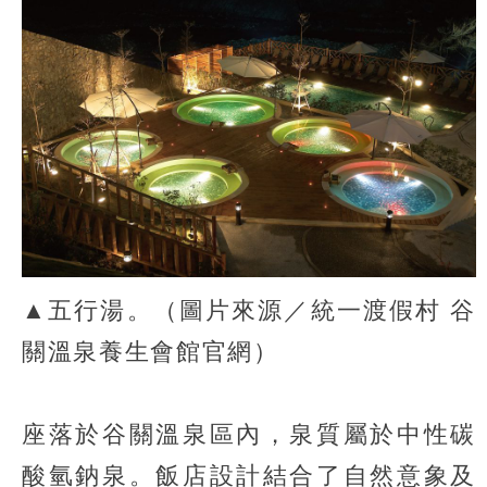
▲五行湯。（圖片來源／統一渡假村 谷
關溫泉養生會館官網）
座落於谷關溫泉區內，泉質屬於中性碳
酸氫鈉泉。飯店設計結合了自然意象及