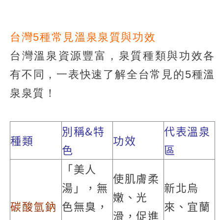
台灣5種常見溫泉泉質與功效
台灣溫泉資源豐富，泉質種類與功效各
有不同，一表快速了解全台常見的5種溫
泉泉質！
別稱&特
代表溫泉
種類
功效
色
區
「美人
使肌膚柔
湯」，無
新北烏
嫩、光
碳酸氫鈉
色無臭，
來、宜蘭
滑，促進