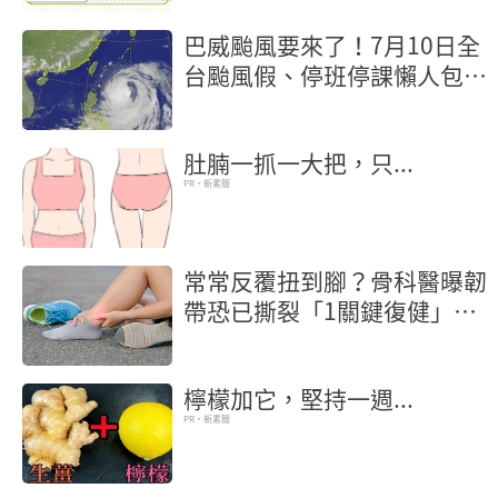
巴威颱風要來了！7月10日全
台颱風假、停班停課懶人包
【不斷更新】
肚腩一抓一大把，只...
PR・新素簡
常常反覆扭到腳？骨科醫曝韌
帶恐已撕裂「1關鍵復健」修
護腳踝
檸檬加它，堅持一週...
PR・新素簡