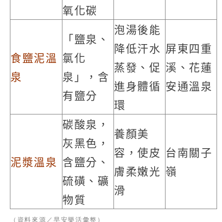
氧化碳
泡湯後能
「鹽泉、
降低汗水
屏東四重
食鹽泥溫
氯化
蒸發、促
溪、花蓮
泉
泉」，含
進身體循
安通溫泉
有鹽分
環
碳酸泉，
養顏美
灰黑色，
容，使皮
台南關子
泥漿溫泉
含鹽分、
膚柔嫩光
嶺
硫磺、礦
滑
物質
（資料來源／早安樂活彙整）