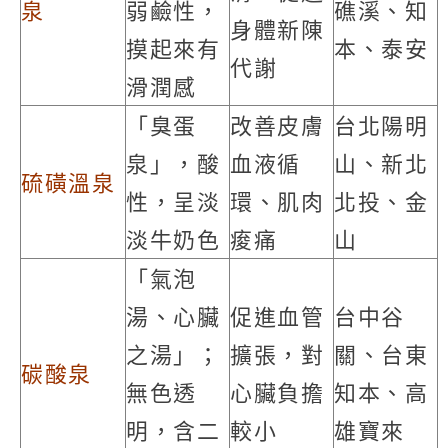
泉
弱鹼性，
礁溪、知
身體新陳
摸起來有
本、泰安
代謝
滑潤感
「臭蛋
改善皮膚
台北陽明
泉」，酸
血液循
山、新北
硫磺溫泉
性，呈淡
環、肌肉
北投、金
淡牛奶色
痠痛
山
「氣泡
湯、心臟
促進血管
台中谷
之湯」；
擴張，對
關、台東
碳酸泉
無色透
心臟負擔
知本、高
明，含二
較小
雄寶來