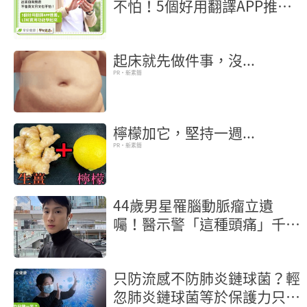
不怕！5個好用翻譯APP推
薦，LINE實用功能學起來
起床就先做件事，沒...
PR・新素簡
檸檬加它，堅持一週...
PR・新素簡
44歲男星罹腦動脈瘤立遺
囑！醫示警「這種頭痛」千萬
別忍快就醫保命
只防流感不防肺炎鏈球菌？輕
忽肺炎鏈球菌等於保護力只做