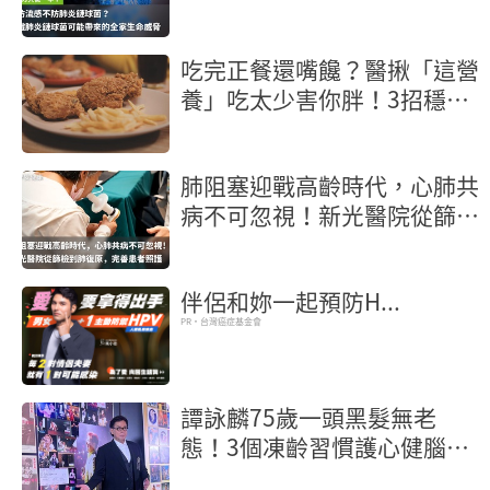
一半！認識肺炎鏈球菌可能帶
來的全家生命威脅
吃完正餐還嘴饞？醫揪「這營
養」吃太少害你胖！3招穩食
慾不亂吃
肺阻塞迎戰高齡時代，心肺共
病不可忽視！新光醫院從篩檢
到肺復原，完善患者照護
伴侶和妳一起預防H...
PR・台灣癌症基金會
譚詠麟75歲一頭黑髮無老
態！3個凍齡習慣護心健腦保
年輕