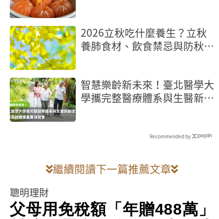
2026立秋吃什麼養生？立秋
養肺食材、飲食禁忌與防秋燥
食譜
智慧樂齡新未來！臺北醫學大
學攜完整醫療體系與生醫新創
進駐2026高齡健康產業博覽
會
Recommended by
繼續閱讀下一篇推薦文章
聰明理財
父母用免稅額「年贈488萬」