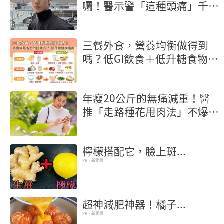
囑！醫示警「這種頭痛」千萬
別忍快就醫保命
三餐外食，營養均衡做得到
嗎？低GI飲食＋低升糖食物，
外食族最省力的控糖方法
年瘦20公斤的無痛減重！醫
推「走路種花甩肉法」不爆汗
輕鬆燃脂
檸檬搭配它，臉上斑...
PR・新素簡
超神減肥神器！橘子...
PR・新素簡