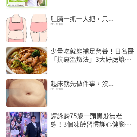
薦，LINE實用功能學起來
肚腩一抓一大把，只...
PR・新素簡
少量吃就能補足營養！日名醫
「抗癌溫燉法」3大好處讓癌
細胞也怕你
起床就先做件事，沒...
PR・新素簡
譚詠麟75歲一頭黑髮無老
態！3個凍齡習慣護心健腦保
年輕