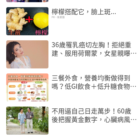
檸檬搭配它，臉上斑...
PR・新素簡
36歲罹乳癌切左胸！拒絕重
建、服用荷爾蒙，女星親曝抗
癌歷程
三餐外食，營養均衡做得到
嗎？低GI飲食＋低升糖食物，
外食族最省力的控糖方法
不用逼自己日走萬步！60歲
後把握黃金數字，心臟病風險
砍半