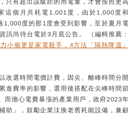
，只有超出該級距的用電量，才會按照更
個月共耗電1,001度，由於1,000度
過1,000度的那1度會受到影響，至於夏月
的資訊尚待台電於3月底公告。
（編輯推薦
力小偷更是家電殺手，4方法「隔熱降溫
以改選時間電價計費，因尖、離峰時間分
累進費率的影響，選用後搭配在尖峰時間
。而擔心電費暴漲的產業用戶，政府2023
補助」，鼓勵企業汰換老舊耗能設備，兼