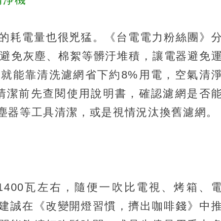
的耗電量也很兇猛。《台電電力粉絲團》
以避免灰塵、棉絮等髒汙堆積，讓電器避免
就能靠清洗濾網省下約8%用電，空氣清
清潔前先查閱使用說明書，確認濾網是否
塵器等工具清潔，或是視情況汰換舊濾網。
至1400瓦左右，隨便一吹比電視、烤箱、
建誠在《改變開燈習慣，擠出咖啡錢》中