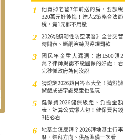
他賣掉老爸7年前送的房，要課稅
1
320萬元好後悔！達人2策略合法節
稅，竟1元都不用繳
2026城鎮韌性防空演習》全台交管
2
時間表、斷網演練與違規罰款
國民年金重大漏洞：繳1500領2
3
萬？律師揭露不繳國保的好處，看
完秒懂政府為何沒說
猜燈謎2026題目答案大全！猜燈謎
4
遊戲成語字謎兒童也能玩
健保費2026健保級距、負擔金額
5
表、計算公式懶人包！健保費省錢
3招必看
地基主怎麼拜？2026拜地基主行事
6
大
曆、祭拜方向、供品準備一次看