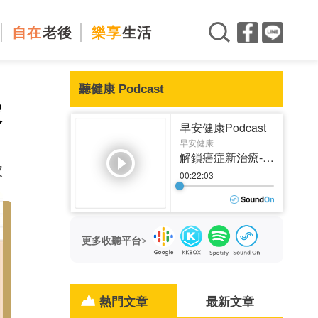
自在
老後
樂享
生活
聽健康 Podcast
家
次
更多收聽平台>
熱門文章
最新文章