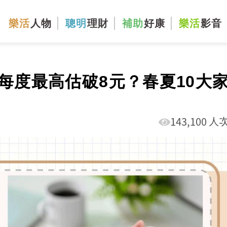
樂活
人物
聰明
理財
補助
好康
樂活
影音
每度最高估破8元？春夏10大
143,100 人