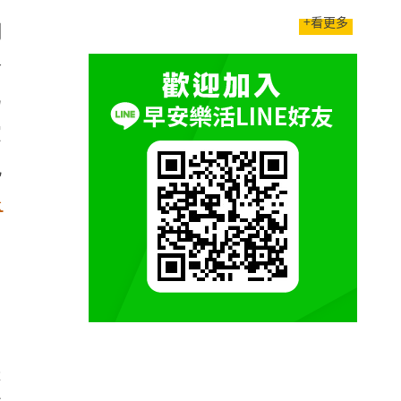
+看更多
調
於
為
家
包
快
是